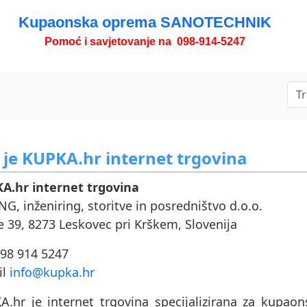
Kupaonska oprema SANOTECHNIK
Pomoć i savjetovanje na 098-914-5247
 je KUPKA.hr internet trgovina
A.hr internet trgovina
G, inženiring, storitve in posredništvo d.o.o.
 39, 8273 Leskovec pri Krškem, Slovenija
098 914 5247
il
info@kupka.hr
A.hr je internet trgovina specijalizirana za kupa