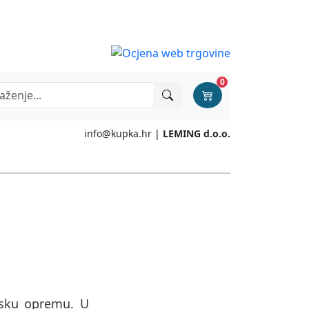
0
info@kupka.hr
|
LEMING d.o.o.
onsku opremu. U