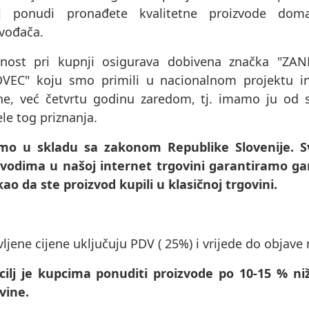
j ponudi pronađete kvalitetne proizvode doma
zvođača.
rnost pri kupnji osigurava dobivena značka "ZAN
VEC" koju smo primili u nacionalnom projektu in
ne, već četvrtu godinu zaredom, tj. imamo ju od
le tog priznanja.
mo u skladu sa zakonom Republike Slovenije. S
zvodima u našoj internet trgovini garantiramo gar
kao da ste proizvod kupili u klasičnoj trgovini.
ljene cijene uključuju PDV ( 25%) i vrijede do objave
cilj je kupcima ponuditi proizvode po 10-15 % 
vine.