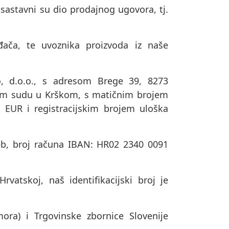
 sastavni su dio prodajnog ugovora, tj.
đača, te uvoznika proizvoda iz naše
o, d.o.o., s adresom Brege 39, 8273
žnom sudu u Krškom, s matičnim brojem
 EUR i registracijskim brojem uloška
b, broj računa IBAN: HR02 2340 0091
vatskoj, naš identifikacijski broj je
ora) i Trgovinske zbornice Slovenije