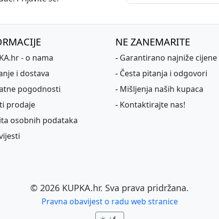
ORMACIJE
NE ZANEMARITE
A.hr - o nama
-
Garantirano najniže cijene
anje i dostava
-
Česta pitanja i odgovori
atne pogodnosti
-
Mišljenja naših kupaca
ti prodaje
-
Kontaktirajte nas!
ita osobnih podataka
ijesti
©
2026
KUPKA.hr. Sva prava pridržana.
Pravna obavijest o radu web stranice