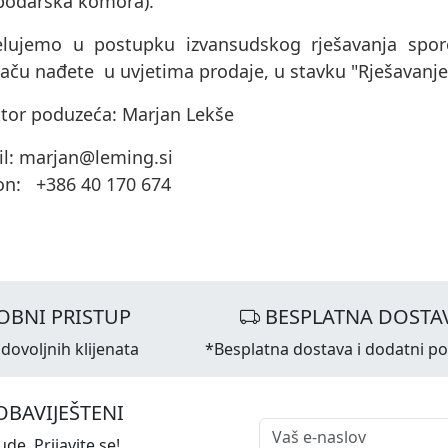
podarska komora).
elujemo u postupku izvansudskog rješavanja sporo
aču nađete u uvjetima prodaje, u stavku "Rješavanje
ktor poduzeća: Marjan Lekše
il: marjan@leming.si
fon: +386 40 170 674
OBNI PRISTUP
BESPLATNA DOSTA
dovoljnih klijenata
*Besplatna dostava i dodatni p
OBAVIJEŠTENI
de. Prijavite se!