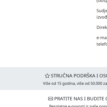
(Gos
Sudj
izvođ
Dire
e-ma
tele
STRUČNA PODRŠKA I OS
Više od 15 godina, više od 50.000 za
PRATITE NAS I BUDITE 
Besplatne e-novosti iz naše ponu