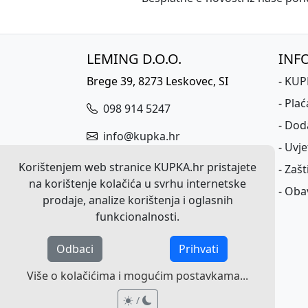
LEMING D.O.O.
INF
Brege 39, 8273 Leskovec, SI
-
KUPK
-
Plać
098 914 5247
-
Dod
info@kupka.hr
-
Uvje
ID broj za PDV: HR17701683383
Korištenjem web stranice KUPKA.hr pristajete
-
Zašt
na korištenje kolačića u svrhu internetske
Matični broj: 3617815000
-
Obav
prodaje, analize korištenja i oglasnih
funkcionalnosti.
Odbaci
Prihvati
Više o kolačićima i mogućim postavkama...
/