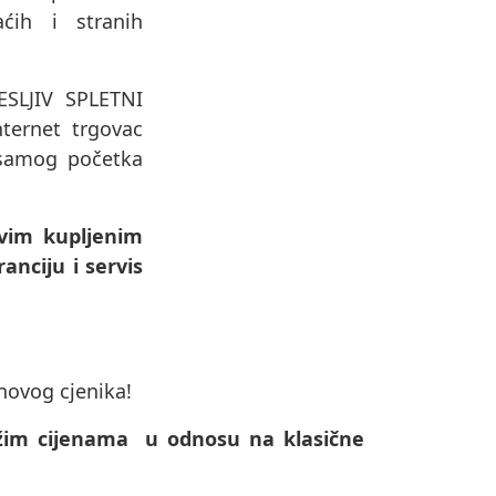
ćih i stranih
ESLJIV SPLETNI
ternet trgovac
 samog početka
vim kupljenim
anciju i servis
 novog cjenika!
nižim cijenama u odnosu na klasične