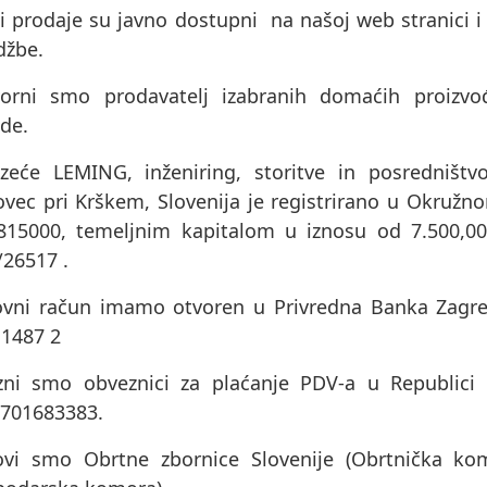
i prodaje su javno dostupni na našoj web stranici i
džbe.
orni smo prodavatelj izabranih domaćih proizvo
de.
zeće LEMING, inženiring, storitve in posredništv
ovec pri Krškem, Slovenija je registrirano u Okru
815000, temeljnim kapitalom u iznosu od 7.500,00
/26517 .
ovni račun imamo otvoren u Privredna Banka Zagre
 1487 2
zni smo obveznici za plaćanje PDV-a u Republici Hr
701683383.
ovi smo Obrtne zbornice Slovenije (Obrtnička kom