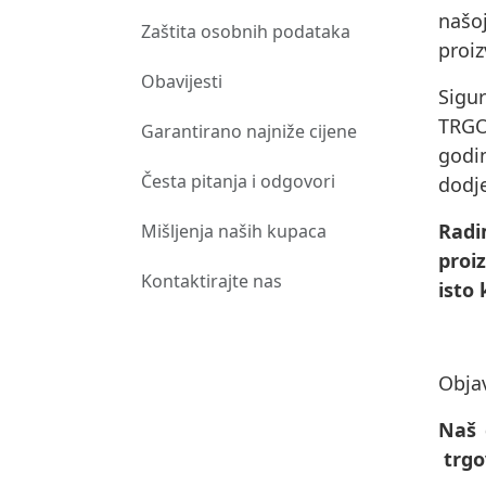
našo
Zaštita osobnih podataka
proi
Obavijesti
Sigu
TRGO
Garantirano najniže cijene
godi
Česta pitanja i odgovori
dodje
Radi
Mišljenja naših kupaca
proi
Kontaktirajte nas
isto 
Objav
Naš 
trgo