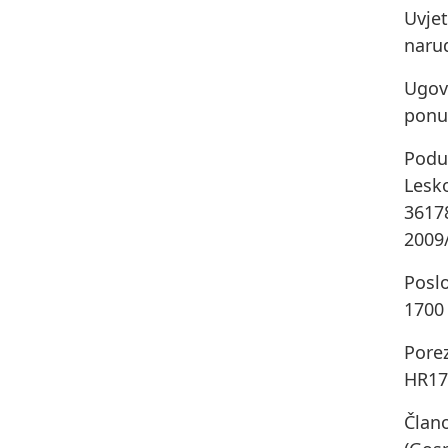
Uvjet
naru
Ugov
ponu
Podu
Lesk
3617
2009
Posl
1700
Pore
HR17
Član