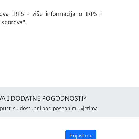
va IRPS - više informacija o IRPS i
 sporova".
VA I DODATNE POGODNOSTI*
opusti su dostupni pod posebnim uvjetima
Prijavi me