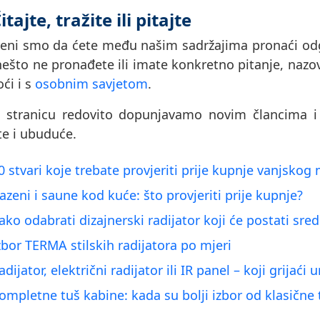
itajte, tražite ili pitajte
reni smo da ćete među našim sadržajima pronaći odgo
ešto ne pronađete ili imate konkretno pitanje, nazo
ći i s
osobnim savjetom
.
 stranicu redovito dopunjavamo novim člancima i 
te i ubuduće.
10 stvari koje trebate provjeriti prije kupnje vanjsk
Bazeni i saune kod kuće: što provjeriti prije kupnje?
Kako odabrati dizajnerski radijator koji će postati sre
Izbor TERMA stilskih radijatora po mjeri
adijator, električni radijator ili IR panel – koji grijaći
Kompletne tuš kabine: kada su bolji izbor od klasične