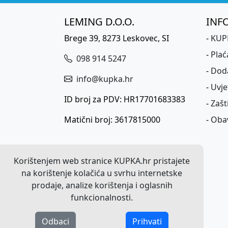
LEMING D.O.O.
INF
Brege 39, 8273 Leskovec, SI
-
KUPK
-
Plać
098 914 5247
-
Dod
info@kupka.hr
-
Uvje
ID broj za PDV: HR17701683383
-
Zašt
Matični broj: 3617815000
-
Obav
Korištenjem web stranice KUPKA.hr pristajete
na korištenje kolačića u svrhu internetske
prodaje, analize korištenja i oglasnih
funkcionalnosti.
Odbaci
Prihvati