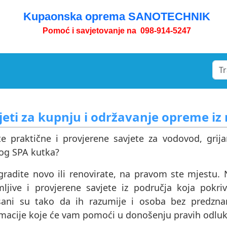
Kupaonska oprema SANOTECHNIK
Pomoć i savjetovanje na 098-914-5247
jeti za kupnju i održavanje opreme i
ite praktične i provjerene savjete za vodovod, grij
og SPA kutka?
radite novo ili renovirate, na pravom ste mjestu. N
mljive i provjerene savjete iz područja koja pokr
sani su tako da ih razumije i osoba bez predznan
rmacije koje će vam pomoći u donošenju pravih odluk