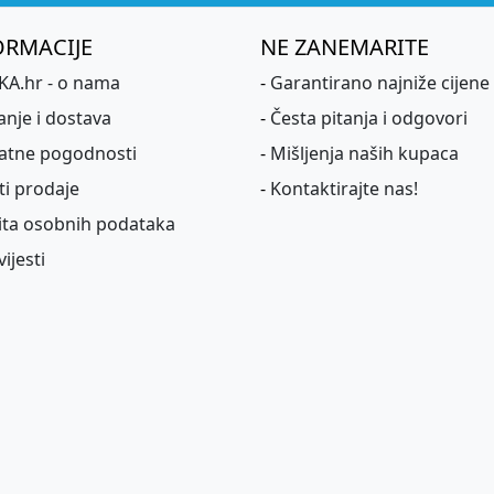
ORMACIJE
NE ZANEMARITE
A.hr - o nama
-
Garantirano najniže cijene
anje i dostava
-
Česta pitanja i odgovori
atne pogodnosti
-
Mišljenja naših kupaca
ti prodaje
-
Kontaktirajte nas!
ita osobnih podataka
ijesti