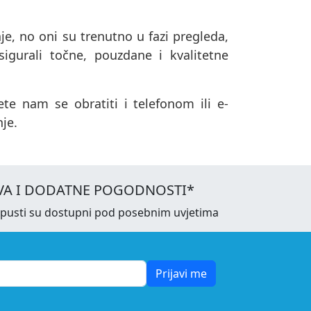
je, no oni su trenutno u fazi pregleda,
igurali točne, pouzdane i kvalitetne
te nam se obratiti i telefonom ili e-
je.
VA I DODATNE POGODNOSTI*
opusti su dostupni pod posebnim uvjetima
Prijavi me