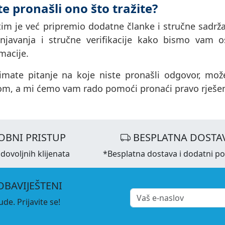
te pronašli ono što tražite?
im je već pripremio dodatne članke i stručne sadrža
njavanja i stručne verifikacije kako bismo vam os
macije.
imate pitanje na koje niste pronašli odgovor, može
om, a mi ćemo vam rado pomoći pronaći pravo rješen
OBNI PRISTUP
BESPLATNA DOSTA
dovoljnih klijenata
*Besplatna dostava i dodatni p
OBAVIJEŠTENI
de. Prijavite se!