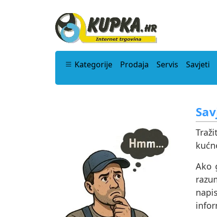
Kategorije
Prodaja
Servis
Savjeti
Sav
Traž
kućn
Ako g
razu
napi
info