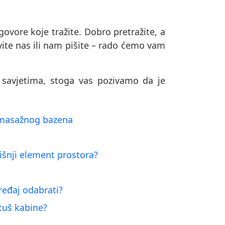
vore koje tražite. Dobro pretražite, a
vite nas ili nam pišite – rado ćemo vam
savjetima, stoga vas pozivamo da je
og masažnog bazena
dišnji element prostora?
 uređaj odabrati?
 tuš kabine?