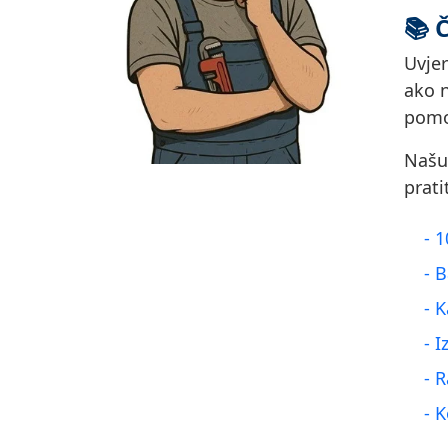
📚 Č
Uvje
ako n
pomo
Našu
prati
- 
- 
- 
- 
- R
- 