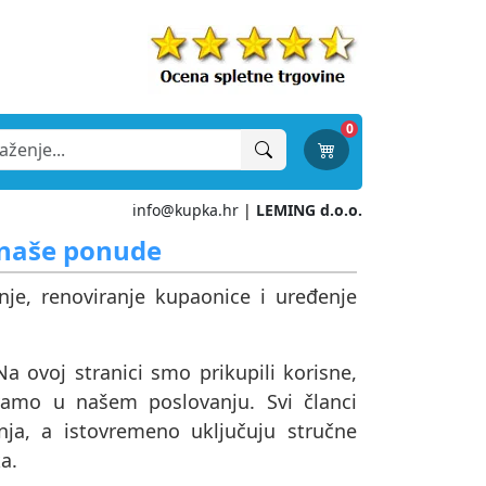
0
info@kupka.hr
|
LEMING d.o.o.
z naše ponude
anje, renoviranje kupaonice i uređenje
a ovoj stranici smo prikupili korisne,
ivamo u našem poslovanju. Svi članci
ja, a istovremeno uključuju stručne
a.