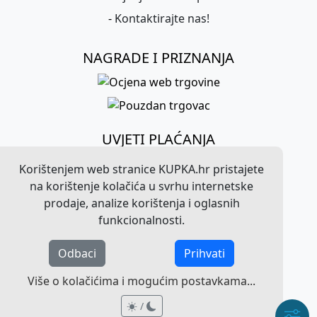
-
Kontaktirajte nas!
NAGRADE I PRIZNANJA
UVJETI PLAĆANJA
Korištenjem web stranice KUPKA.hr pristajete
na korištenje kolačića u svrhu internetske
prodaje, analize korištenja i oglasnih
funkcionalnosti.
Odbaci
Prihvati
©
2026
KUPKA.hr. Sva prava pridržana.
Više o kolačićima i mogućim postavkama...
Pravna obavijest o radu web stranice
/
/