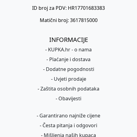
ID broj za PDV: HR17701683383
Matični broj: 3617815000
INFORMACIJE
-
KUPKA.hr - o nama
-
Plaćanje i dostava
-
Dodatne pogodnosti
-
Uvjeti prodaje
-
Zaštita osobnih podataka
-
Obavijesti
-
Garantirano najniže cijene
-
Česta pitanja i odgovori
-
Mišljenja naših kupaca