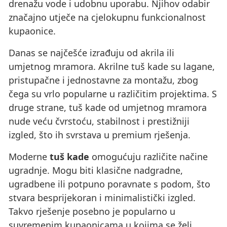
drenažu vode i udobnu uporabu. Njihov odabir
značajno utječe na cjelokupnu funkcionalnost
kupaonice.
Danas se najčešće izrađuju od akrila ili
umjetnog mramora. Akrilne tuš kade su lagane,
pristupačne i jednostavne za montažu, zbog
čega su vrlo popularne u različitim projektima. S
druge strane, tuš kade od umjetnog mramora
nude veću čvrstoću, stabilnost i prestižniji
izgled, što ih svrstava u premium rješenja.
Moderne
tuš kade
omogućuju različite načine
ugradnje. Mogu biti klasične nadgradne,
ugradbene ili potpuno poravnate s podom, što
stvara besprijekoran i minimalistički izgled.
Takvo rješenje posebno je popularno u
suvremenim kupaonicama u kojima se želi