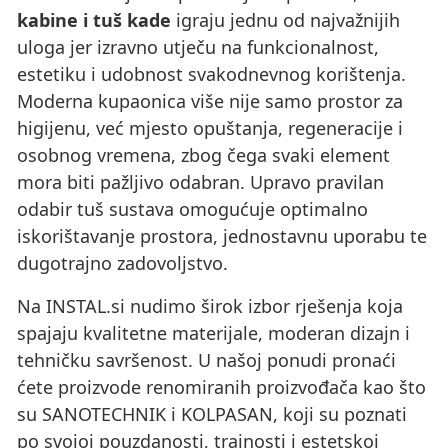
kabine i tuš kade
igraju jednu od najvažnijih
uloga jer izravno utječu na funkcionalnost,
estetiku i udobnost svakodnevnog korištenja.
Moderna kupaonica više nije samo prostor za
higijenu, već mjesto opuštanja, regeneracije i
osobnog vremena, zbog čega svaki element
mora biti pažljivo odabran. Upravo pravilan
odabir tuš sustava omogućuje optimalno
iskorištavanje prostora, jednostavnu uporabu te
dugotrajno zadovoljstvo.
Na INSTAL.si nudimo širok izbor rješenja koja
spajaju kvalitetne materijale, moderan dizajn i
tehničku savršenost. U našoj ponudi pronaći
ćete proizvode renomiranih proizvođača kao što
su SANOTECHNIK i KOLPASAN, koji su poznati
po svojoj pouzdanosti, trajnosti i estetskoj