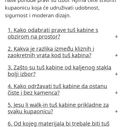
naše ponude pravi su izbor. Njima ćete stvoriti
kupaonicu koja će udruživati udobnost,
sigurnost i moderan dizajn.
1. Kako odabrati prave tuš kabine s
obzirom na prostor?
Pri odabiru
tuš kabine
ključno je uzeti u obzir
2. Kakva je razlika između kliznih i
veličinu i raspored kupaonice. U manjim
zaokretnih vrata kod tuš kabina?
prostorima preporučujemo kutne ili sklopive
Klizna vrata idealna su za manje kupaonice jer
3. Zašto su tuš kabine od kaljenog stakla
kabine koje štede prostor. U većim kupaonicama
ne zahtijevaju dodatni prostor za otvaranje.
bolji izbor?
izvrstan su izbor walk-in rješenja ili veće
Zaokretna vrata pak omogućuju širi ulazni
Tuš kabine
od kaljenog stakla sigurnije su i
pravokutne kabine. Također je važno provjeriti
4. Kako održavati tuš kabine da ostanu
prostor i bolji osjećaj pristupačnosti, ali
dugotrajnije. U slučaju loma, staklo se raspada
smjer otvaranja vrata i osigurati dovoljno
čiste i bez kamenca?
zahtijevaju više prostora. Odabir ovisi
na male, manje opasne komadiće, što smanjuje
prostora za nesmetano korištenje.
Redovito čišćenje blagim sredstvima i brisanje
prvenstvenstveno o raspoloživom prostoru i
5. Jesu li walk-in tuš kabine prikladne za
rizik od ozljeda. Osim toga, takve su kabine
stakla nakon upotrebe značajno smanjuju
osobnim preferencijama.
svaku kupaonicu?
otporne na temperaturne promjene i mehanička
nakupljanje kamenca. Preporučuje se također
Walk-in
tuš kabine
izvrstan su izbor za moderne
opterećenja.
6. Od kojeg materijala bi trebale biti tuš
koristiti premaze protiv kamenca ili omekšivače