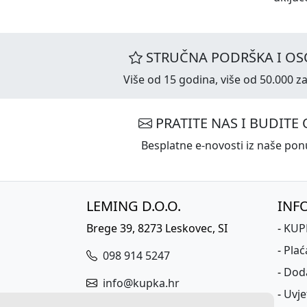
STRUČNA PODRŠKA I OS
Više od 15 godina, više od 50.000 za
PRATITE NAS I BUDITE 
Besplatne e-novosti iz naše ponu
LEMING D.O.O.
INF
Brege 39, 8273 Leskovec, SI
-
KUPK
-
Plać
098 914 5247
-
Dod
info@kupka.hr
-
Uvje