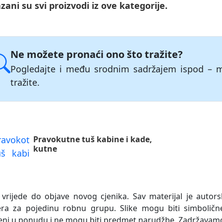
zani su svi proizvodi iz ove kategorije.
Ne možete pronaći ono što tražite?
Pogledajte i među srodnim sadržajem ispod – 
tražite.
Pravokutne tuš kabine i kade,
kutne
 vrijede do objave novog cjenika. Sav materijal je autors
era za pojedinu robnu grupu. Slike mogu biti simboličn
eni u ponudu i ne mogu biti predmet narudžbe. Zadržavam