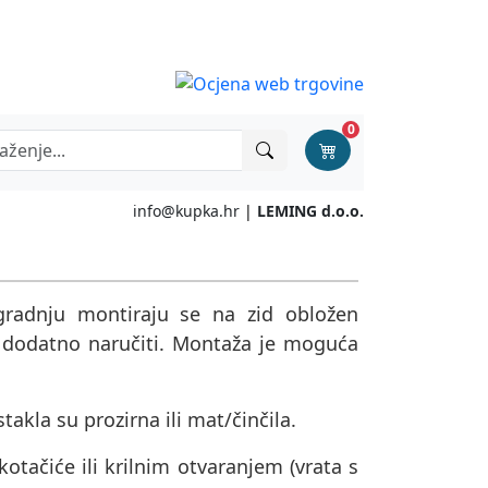
0
info@kupka.hr
|
LEMING d.o.o.
radnju montiraju se na zid obložen
o dodatno naručiti. Montaža je moguća
stakla su prozirna ili mat/činčila.
tačiće ili krilnim otvaranjem (vrata s