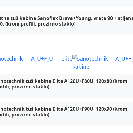
tna tuš kabina Sanoflex Brava+Young, vrata 90 + stijen
0, (krom profili, prozirno staklo)
otechnik Elite BLACK and krom, A_U+F
notechnik tuš kabina Elite A120U+F80U, 120x80 (krom
ofili, prozirno staklo)
notechnik tuš kabina Elite A120U+F90U, 120x90 (krom
ofili, prozirno staklo)