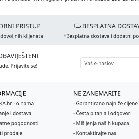
OBNI PRISTUP
BESPLATNA DOSTA
dovoljnih klijenata
*Besplatna dostava i dodatni p
OBAVIJEŠTENI
de. Prijavite se!
ORMACIJE
NE ZANEMARITE
A.hr - o nama
-
Garantirano najniže cijene
anje i dostava
-
Česta pitanja i odgovori
atne pogodnosti
-
Mišljenja naših kupaca
ti prodaje
-
Kontaktirajte nas!