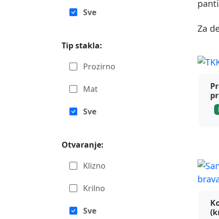
pant
Sve
Za de
Tip stakla:
Prozirno
San
Pr
Mat
pr
Sve
Otvaranje:
Klizno
Krilno
San
Ko
Sve
(k