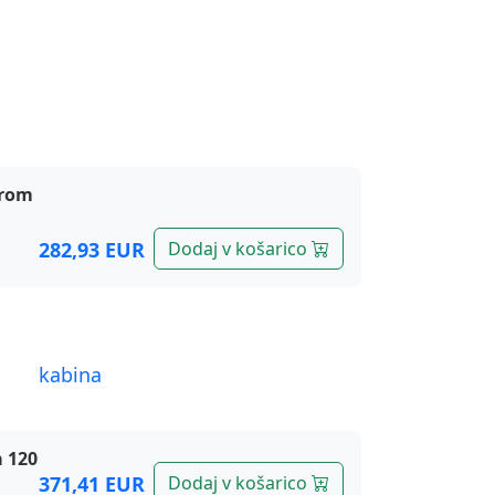
krom
282,93 EUR
Dodaj v košarico
a+young
a 120
371,41 EUR
Dodaj v košarico