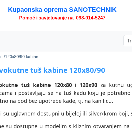
Kupaonska oprema SANOTECHNIK
Pomoć i savjetovanje na 098-914-5247
e /
120x80/90 kabine ...
vokutne tuš kabine 120x80/90
okutne tuš kabine 120x80 i 120x90
za kutnu ug
icama i postavljaju se na tuš kadu koju je potrebn
tno na pod bez upotrebe kade, tj. na kanilicu.
li su uglavnom dostupni u bijeloj ili silver/krom boji, 
ne su dostupne u modelim s kliznim otvaranjem na ko