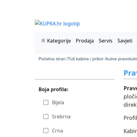
Kategorije
Prodaja
Servis
Savjeti
Početna stran /
Tuš kabine i pribor /
kutne pravokutn
Pra
Prav
Boja profila:
ploč
Bijela
direk
Srebrna
Profi
Crna
Kabi