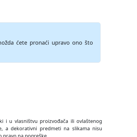
možda ćete pronaći upravo ono što
ki i u vlasništvu proizvođača ili ovlaštenog
e, a dekorativni predmeti na slikama nisu
o pravo na pogreške.