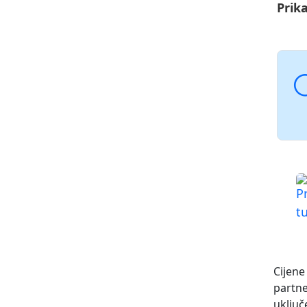
Prika
Cijene
partn
uključ