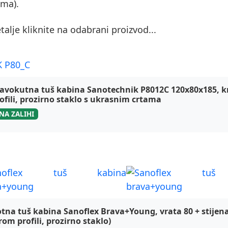
ima).
talje kliknite na odabrani proizvod...
otechnik, TKK P80_C
avokutna tuš kabina Sanotechnik P8012C 120x80x185, 
ofili, prozirno staklo s ukrasnim crtama
NA ZALIHI
otechnik SanoFLEX, tuš kabina brav
tna tuš kabina Sanoflex Brava+Young, vrata 80 + stijen
rom profili, prozirno staklo)