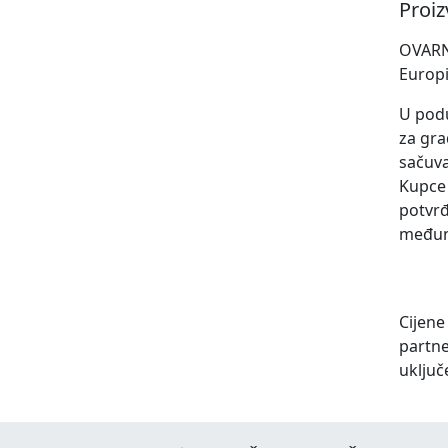
Proi
OVARNA
Europi
U podu
za gra
sačuva
Kupce 
potvrđ
međun
Cijene
partne
uključ