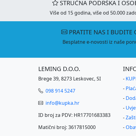
STRUČNA PODRŠKA I OSOB
Više od 15 godina, više od 50.000 zado
PRATITE NAS I BUDITE 
Besplatne e-novosti iz naše ponu
LEMING D.O.O.
INF
Brege 39, 8273 Leskovec, SI
-
KUPK
-
Plać
098 914 5247
-
Dod
info@kupka.hr
-
Uvje
ID broj za PDV: HR17701683383
-
Zašt
Matični broj: 3617815000
-
Obav