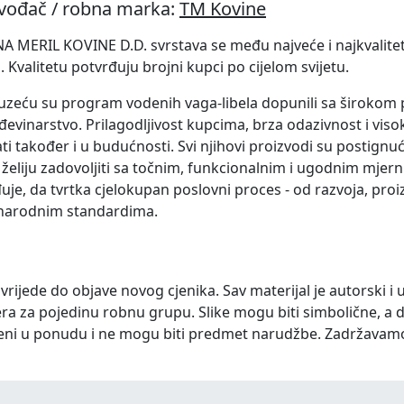
zvođač / robna marka:
TM Kovine
 MERIL KOVINE D.D. svrstava se među najveće i najkvalitet
. Kvalitetu potvrđuju brojni kupci po cijelom svijetu.
zeću su program vodenih vaga-libela dopunili sa širokom p
đevinarstvo. Prilagodljivost kupcima, brza odazivnost i visok
ti također i u budućnosti. Svi njihovi proizvodi su postignuće
želiju zadovoljiti sa točnim, funkcionalnim i ugodnim mjern
uje, da tvrtka cjelokupan poslovni proces - od razvoja, pro
arodnim standardima.
 vrijede do objave novog cjenika. Sav materijal je autorski i 
ra za pojedinu robnu grupu. Slike mogu biti simbolične, a 
eni u ponudu i ne mogu biti predmet narudžbe. Zadržavam