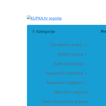
Kategorije
Pr
Tuš kabine i pribor
Bazeni i saune
Kade za kupanje
Kupaonski namještaj
Kupaonski radijatori
Električni radijatori
Električno podno grijanje