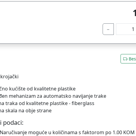
−
Bes
krojački
učno kućište od kvalitetne plastike
đen mehanizam za automatsko navijanje trake
na traka od kvalitetne plastike - fiberglass
na skala na obje strane
i podaci:
 Naručivanje moguće u količinama s faktorom po 1.00 KOM