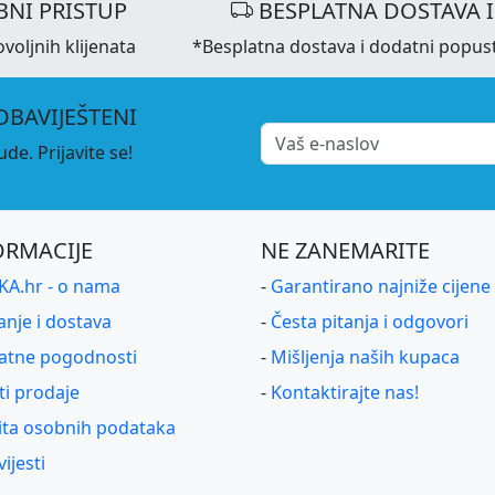
NI PRISTUP
BESPLATNA DOSTAVA 
voljnih klijenata
*Besplatna dostava i dodatni popus
OBAVIJEŠTENI
de. Prijavite se!
ORMACIJE
NE ZANEMARITE
A.hr - o nama
-
Garantirano najniže cijene
anje i dostava
-
Česta pitanja i odgovori
atne pogodnosti
-
Mišljenja naših kupaca
ti prodaje
-
Kontaktirajte nas!
ita osobnih podataka
ijesti