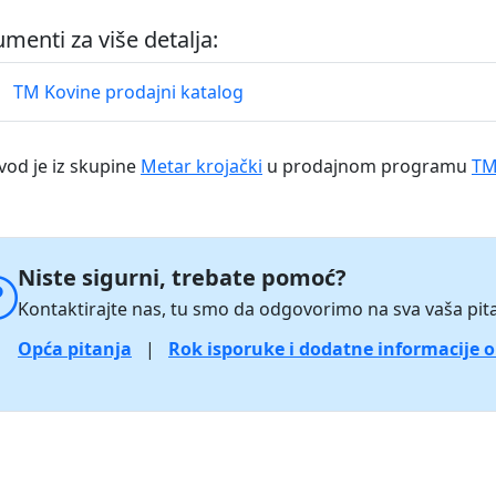
menti za više detalja:
TM Kovine prodajni katalog
vod je iz skupine
Metar krojački
u prodajnom programu
TM
Niste sigurni, trebate pomoć?
Kontaktirajte nas, tu smo da odgovorimo na sva vaša pita
Opća pitanja
|
Rok isporuke i dodatne informacije 