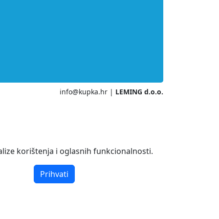
info@kupka.hr
|
LEMING d.o.o.
ize korištenja i oglasnih funkcionalnosti.
Prihvati