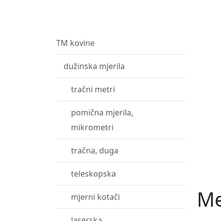
TM kovine
dužinska mjerila
tračni metri
pomična mjerila,
mikrometri
tračna, duga
teleskopska
Me
mjerni kotači
laserska