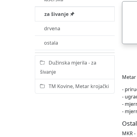
za šivanje
drvena
ostala
Dužinska mjerila - za
šivanje
Metar 
TM Kovine, Metar krojački
- prir
- ugra
- mjer
- mjer
Ostal
MKR -