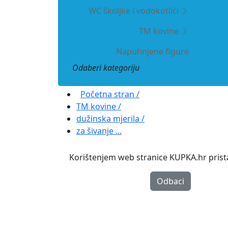
WC školjke i vodokotlići
TM kovine
Napuhnjene figure
Odaberi kategoriju
Početna stran /
TM kovine /
dužinska mjerila /
za šivanje ...
Korištenjem web stranice KUPKA.hr pristaj
Odbaci