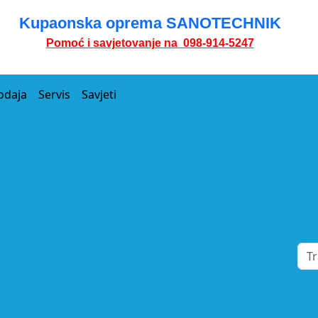
Kupaonska oprema SANOTECHNIK
Pomoć i savjetovanje na 098-914-5247
odaja
Servis
Savjeti