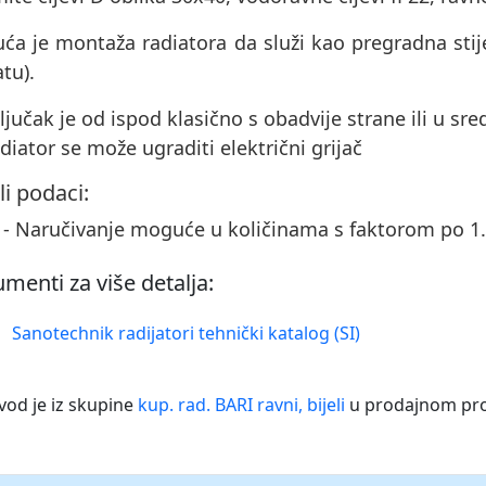
ća je montaža radiatora da služi kao pregradna sti
tu).
ključak je od ispod klasično s obadvije strane ili u sr
adiator se može ugraditi električni grijač
li podaci:
 - Naručivanje moguće u količinama s faktorom po 
menti za više detalja:
Sanotechnik radijatori tehnički katalog (SI)
vod je iz skupine
kup. rad. BARI ravni, bijeli
u prodajnom p