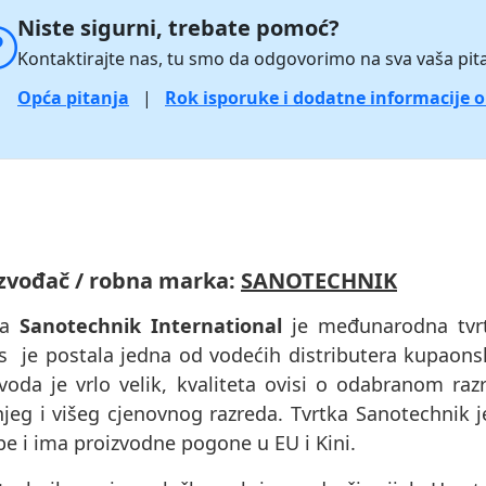
Niste sigurni, trebate pomoć?
Kontaktirajte nas, tu smo da odgovorimo na sva vaša pita
Opća pitanja
|
Rok isporuke i dodatne informacije 
zvođač / robna marka:
SANOTECHNIK
ka
Sanotechnik International
je međunarodna tvrtk
s je postala jedna od vodećih distributera kupaon
voda je vrlo velik, kvaliteta ovisi o odabranom raz
njeg i višeg cjenovnog razreda. Tvrtka Sanotechnik 
e i ima proizvodne pogone u EU i Kini.