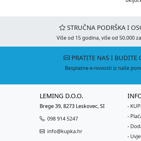
STRUČNA PODRŠKA I OS
Više od 15 godina, više od 50.000 za
PRATITE NAS I BUDITE 
Besplatne e-novosti iz naše ponu
LEMING D.O.O.
INF
Brege 39, 8273 Leskovec, SI
-
KUPK
-
Plać
098 914 5247
-
Dod
info@kupka.hr
-
Uvje