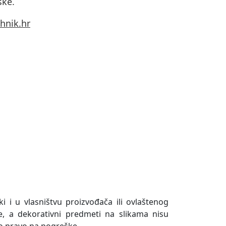
ske.
hnik.hr
ki i u vlasništvu proizvođača ili ovlaštenog
e, a dekorativni predmeti na slikama nisu
o pravo na pogreške.