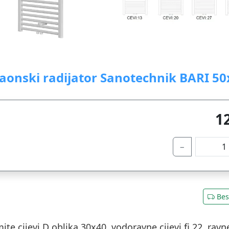
onski radijator Sanotechnik BARI 50x1
1
−
Bes
te cijevi D oblika 30x40, vodoravne cijevi fi 22, ravn