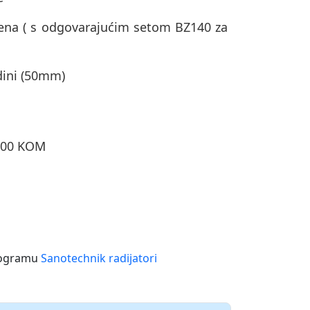
jena ( s odgovarajućim setom BZ140 za
edini (50mm)
1.00 KOM
rogramu
Sanotechnik radijatori