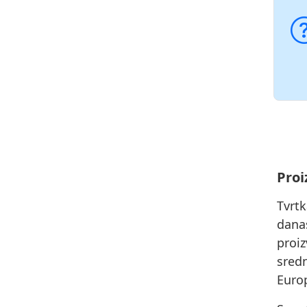
Proi
Tvrt
dana
proiz
sred
Europ