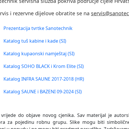
echnik servisna služba pokriva područje cijele Hrvat
rvis i rezervne dijelove obratite se na
servis@sanotec
Prezentacija tvrtke Sanotechnik
Katalog tuš kabine i kade (SI)
Katalog kupaonski namještaj (SI)
Katalog SOHO BLACK i Krom Elite (SI)
Katalog INFRA SAUNE 2017-2018 (HR)
Katalog SAUNE i BAZENI 09-2024 (SI)
 vrijede do objave novog cjenika. Sav materijal je autors
era za pojedinu robnu grupu. Slike mogu biti simboličn
eni u ponudu i ne mogu biti predmet narudžbe. Zadržavam