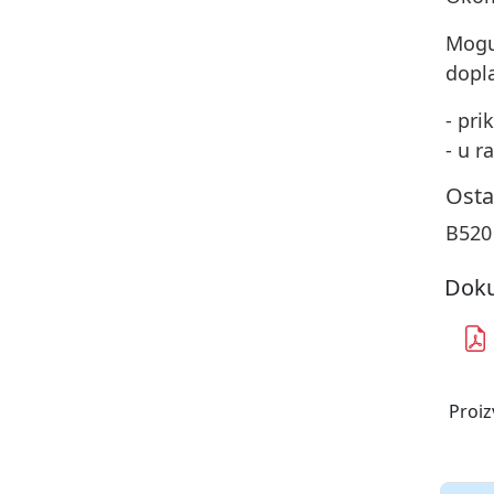
Mogu
dopla
- pri
- u r
Osta
B520
Doku
Proiz