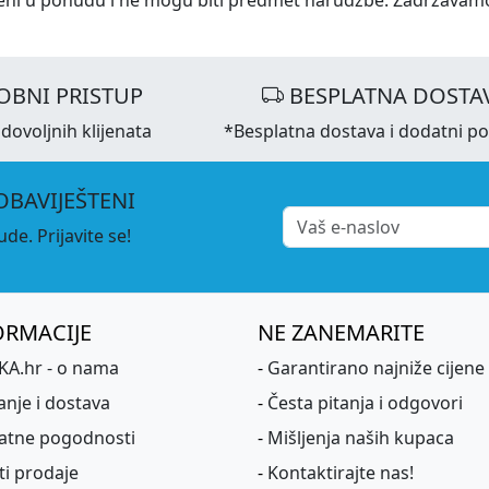
OBNI PRISTUP
BESPLATNA DOSTA
dovoljnih klijenata
*Besplatna dostava i dodatni p
OBAVIJEŠTENI
de. Prijavite se!
ORMACIJE
NE ZANEMARITE
A.hr - o nama
-
Garantirano najniže cijene
anje i dostava
-
Česta pitanja i odgovori
atne pogodnosti
-
Mišljenja naših kupaca
ti prodaje
-
Kontaktirajte nas!