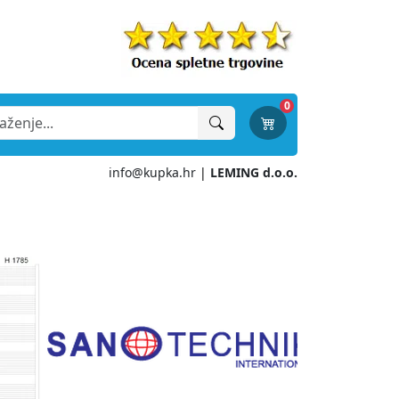
0
info@kupka.hr
|
LEMING d.o.o.