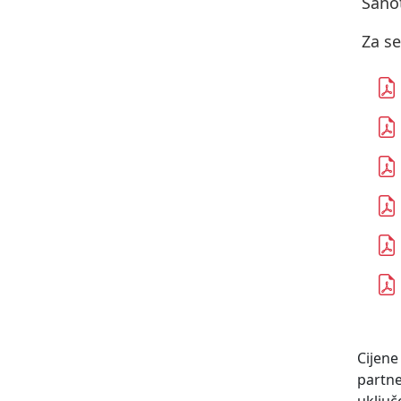
Sanot
Za se
Cijene
partn
uključ