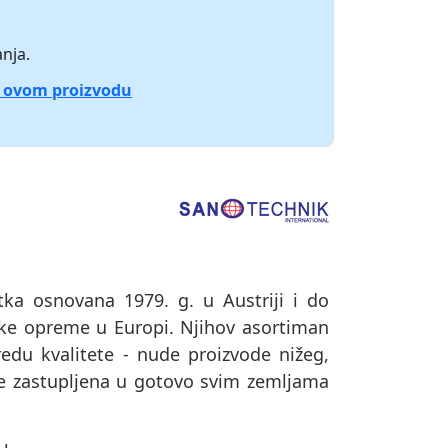
nja.
o ovom proizvodu
a osnovana 1979. g. u Austriji i do
ske opreme u Europi. Njihov asortiman
redu kvalitete - nude proizvode nižeg,
je zastupljena u gotovo svim zemljama