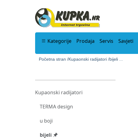
Kategorije
Prodaja
Servis
Savjeti
Početna stran /
Kupaonski radijatori /
bijeli ...
Kupaonski radijatori
TERMA design
u boji
bijeli