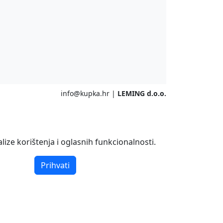
info@kupka.hr
|
LEMING d.o.o.
ize korištenja i oglasnih funkcionalnosti.
Prihvati