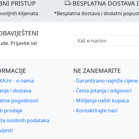
NI PRISTUP
BESPLATNA DOSTAVA 
voljnih klijenata
*Besplatna dostava i dodatni popus
OBAVIJEŠTENI
de. Prijavite se!
ORMACIJE
NE ZANEMARITE
A.hr - o nama
-
Garantirano najniže cijene
anje i dostava
-
Česta pitanja i odgovori
atne pogodnosti
-
Mišljenja naših kupaca
ti prodaje
-
Kontaktirajte nas!
ita osobnih podataka
ijesti