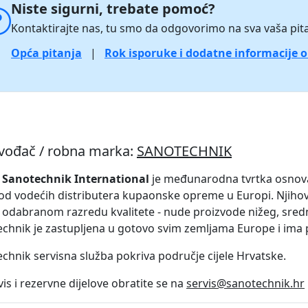
Niste sigurni, trebate pomoć?
Kontaktirajte nas, tu smo da odgovorimo na sva vaša pita
Opća pitanja
|
Rok isporuke i dodatne informacije 
zvođač / robna marka:
SANOTECHNIK
a
Sanotechnik International
je međunarodna tvrtka osnovana
od vodećih distributera kupaonske opreme u Europi. Njihov a
o odabranom razredu kvalitete - nude proizvode nižeg, sredn
chnik je zastupljena u gotovo svim zemljama Europe i ima 
chnik servisna služba pokriva područje cijele Hrvatske.
vis i rezervne dijelove obratite se na
servis@sanotechnik.hr