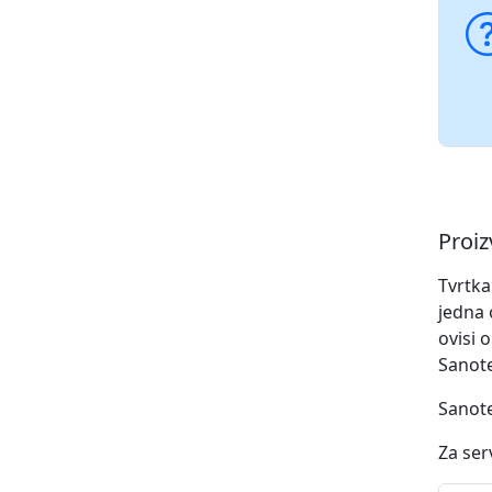
Proi
Tvrtk
jedna 
ovisi 
Sanote
Sanote
Za ser