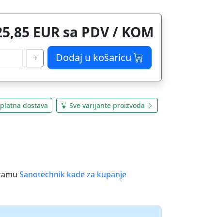
25,85 EUR sa PDV / KOM
Dodaj u košaricu
+
platna dostava
Sve varijante proizvoda
M
gramu
Sanotechnik kade za kupanje