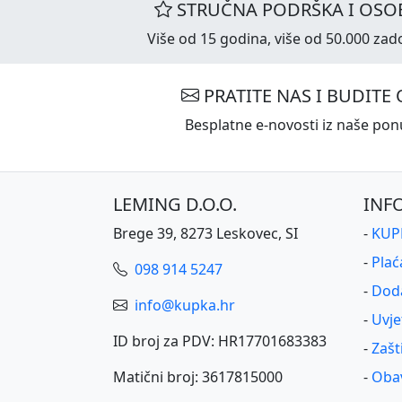
STRUČNA PODRŠKA I OSOB
Više od 15 godina, više od 50.000 zado
PRATITE NAS I BUDITE 
Besplatne e-novosti iz naše ponu
LEMING D.O.O.
INF
Brege 39, 8273 Leskovec, SI
-
KUPK
-
Plać
098 914 5247
-
Dod
info@kupka.hr
-
Uvje
ID broj za PDV: HR17701683383
-
Zašt
Matični broj: 3617815000
-
Obav