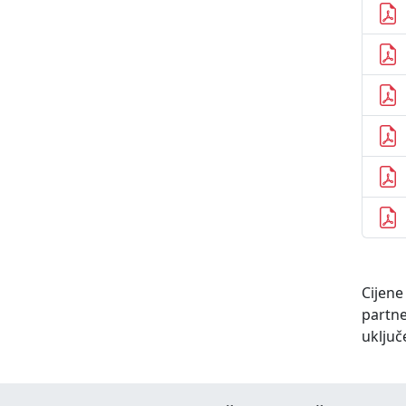
Cijene
partne
uključ