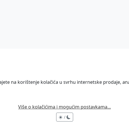
ete na korištenje kolačića u svrhu internetske prodaje, anal
Više o kolačićima i mogućim postavkama...
/