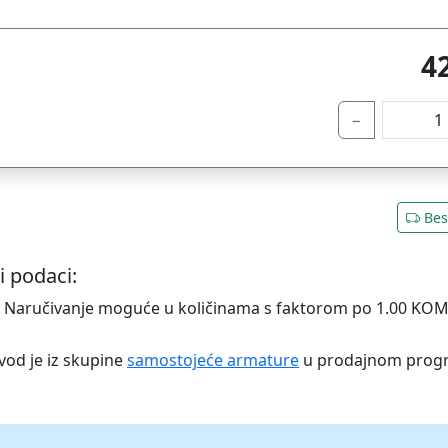
4
−
Bes
i podaci:
 Naručivanje moguće u količinama s faktorom po 1.00 KO
vod je iz skupine
samostojeće armature
u prodajnom pro