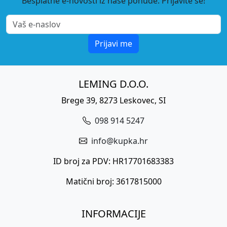
Besplatne e-novosti iz naše ponude. Prijavite se!
Prijavi me
LEMING D.O.O.
Brege 39, 8273 Leskovec, SI
098 914 5247
info@kupka.hr
ID broj za PDV: HR17701683383
Matični broj: 3617815000
INFORMACIJE