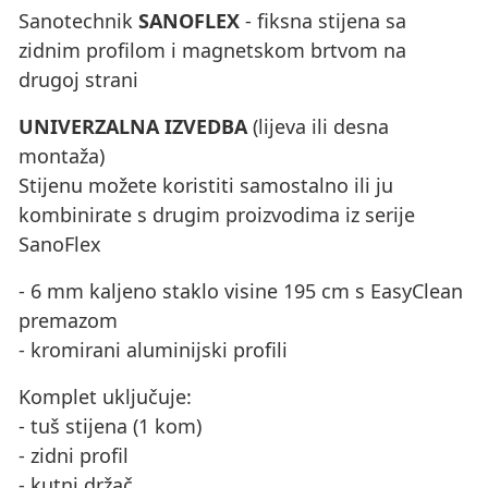
Sanotechnik
SANOFLEX
- fiksna stijena sa
zidnim profilom i magnetskom brtvom na
drugoj strani
UNIVERZALNA IZVEDBA
(lijeva ili desna
montaža)
Stijenu možete koristiti samostalno ili ju
kombinirate s drugim proizvodima iz serije
SanoFlex
- 6 mm kaljeno staklo visine 195 cm s EasyClean
premazom
- kromirani aluminijski profili
Komplet uključuje:
- tuš stijena (1 kom)
- zidni profil
- kutni držač