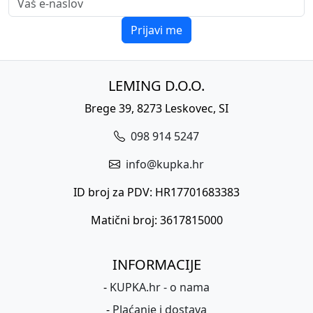
Prijavi me
LEMING D.O.O.
Brege 39, 8273 Leskovec, SI
098 914 5247
info@kupka.hr
ID broj za PDV: HR17701683383
Matični broj: 3617815000
INFORMACIJE
-
KUPKA.hr - o nama
-
Plaćanje i dostava