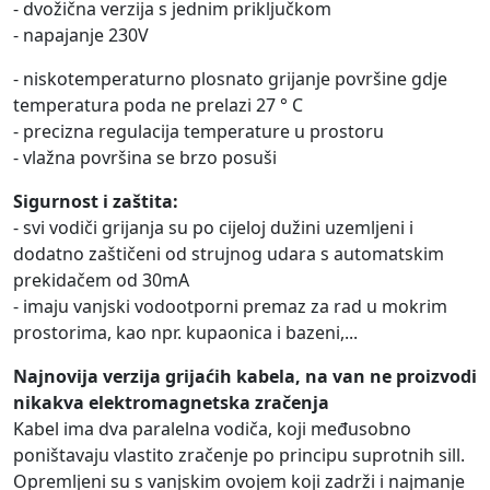
- dvožična verzija s jednim priključkom
- napajanje 230V
- niskotemperaturno plosnato grijanje površine gdje
temperatura poda ne prelazi 27 ° C
- precizna regulacija temperature u prostoru
- vlažna površina se brzo posuši
Sigurnost i zaštita:
- svi vodiči grijanja su po cijeloj dužini uzemljeni i
dodatno zaštičeni od strujnog udara s automatskim
prekidačem od 30mA
- imaju vanjski vodootporni premaz za rad u mokrim
prostorima, kao npr. kupaonica i bazeni,...
Najnovija verzija grijaćih kabela, na van ne proizvodi
nikakva elektromagnetska zračenja
Kabel ima dva paralelna vodiča, koji međusobno
poništavaju vlastito zračenje po principu suprotnih sill.
Opremljeni su s vanjskim ovojem koji zadrži i najmanje