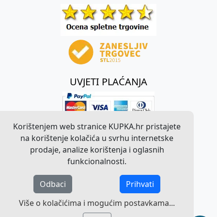
UVJETI PLAĆANJA
Korištenjem web stranice KUPKA.hr pristajete
na korištenje kolačića u svrhu internetske
prodaje, analize korištenja i oglasnih
funkcionalnosti.
Odbaci
Prihvati
©
2026
KUPKA.hr. Sva prava pridržana.
Više o kolačićima i mogućim postavkama...
Pravna obavijest o radu web stranice