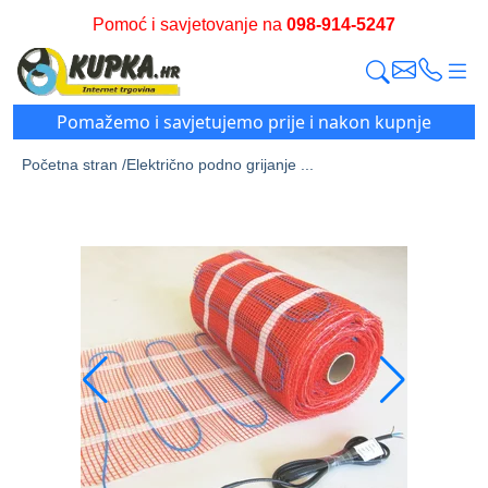
Pomoć i savjetovanje na
098-914-5247
Pomažemo i savjetujemo prije i nakon kupnje
Početna stran /
Električno podno grijanje ...