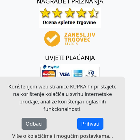
NAGRADE I PRIZNANJA
UVJETI PLAĆANJA
Korištenjem web stranice KUPKA.hr pristajete
na korištenje kolačića u svrhu internetske
prodaje, analize korištenja i oglasnih
funkcionalnosti.
Odbaci
Prihvati
©
2026
KUPKA.hr. Sva prava pridržana.
Više o kolačićima i mogućim postavkama...
Pravna obavijest o radu web stranice