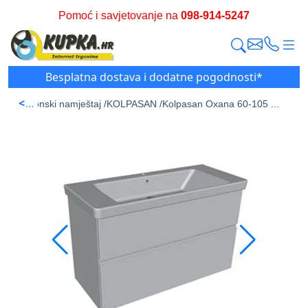
Pomoć i savjetovanje na
098-914-5247
Besplatna dostava i dodatne pogodnosti*
<
n /
Kupaonski namještaj /
KOLPASAN /
Kolpasan Oxana 60-105 ...