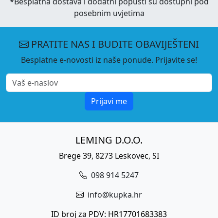
*Besplatna dostava i dodatni popusti su dostupni pod
posebnim uvjetima
PRATITE NAS I BUDITE OBAVIJEŠTENI
Besplatne e-novosti iz naše ponude. Prijavite se!
Prijavi me
LEMING D.O.O.
Brege 39, 8273 Leskovec, SI
098 914 5247
info@kupka.hr
ID broj za PDV: HR17701683383