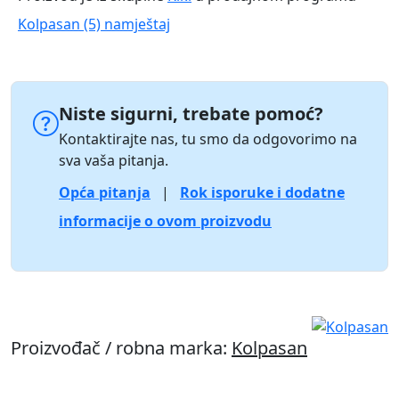
Kolpasan (5) namještaj
Niste sigurni, trebate pomoć?
Kontaktirajte nas, tu smo da odgovorimo na
sva vaša pitanja.
Opća pitanja
|
Rok isporuke i dodatne
informacije o ovom proizvodu
Proizvođač / robna marka:
Kolpasan