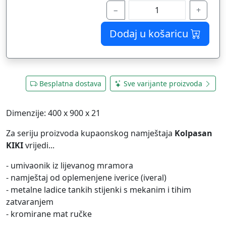
−
+
Dodaj u košaricu
Besplatna dostava
Sve varijante proizvoda
Dimenzije: 400 x 900 x 21
Za seriju proizvoda kupaonskog namještaja
Kolpasan
KIKI
vrijedi...
- umivaonik iz lijevanog mramora
- namještaj od oplemenjene iverice (iveral)
- metalne ladice tankih stijenki s mekanim i tihim
zatvaranjem
- kromirane mat ručke