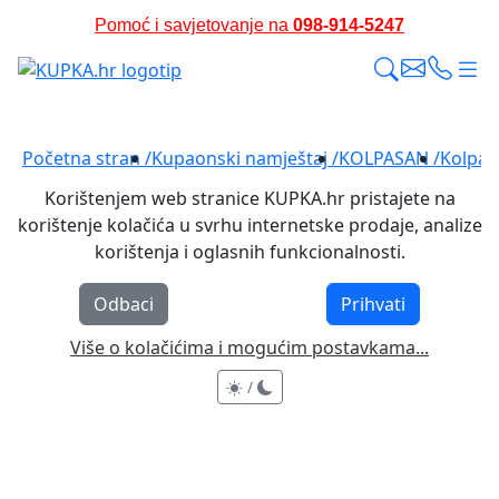
Pomoć i savjetovanje na
098-914-5247
Besplatna dostava i dodatne pogodnosti*
Početna stran /
Kupaonski namještaj /
KOLPASAN /
Kolpasa
Korištenjem web stranice KUPKA.hr pristajete na
korištenje kolačića u svrhu internetske prodaje, analize
korištenja i oglasnih funkcionalnosti.
Odbaci
Prihvati
Više o kolačićima i mogućim postavkama...
/