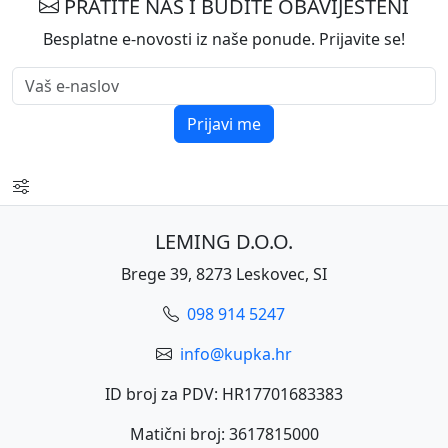
PRATITE NAS I BUDITE OBAVIJEŠTENI
Besplatne e-novosti iz naše ponude. Prijavite se!
Prijavi me
LEMING D.O.O.
Brege 39, 8273 Leskovec, SI
098 914 5247
info@kupka.hr
ID broj za PDV: HR17701683383
Matični broj: 3617815000