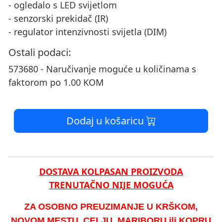
- ogledalo s LED svijetlom
- senzorski prekidač (IR)
- regulator intenzivnosti svijetla (DIM)
Ostali podaci:
573680 - Naručivanje moguće u količinama s
faktorom po 1.00 KOM
Dodaj u košaricu
DOSTAVA KOLPASAN PROIZVODA
TRENUTAČNO NIJE MOGUĆA
ZA OSOBNO PREUZIMANJE U KRŠKOM,
NOVOM MESTU, CELJU, MARIBORU ili KOPRU