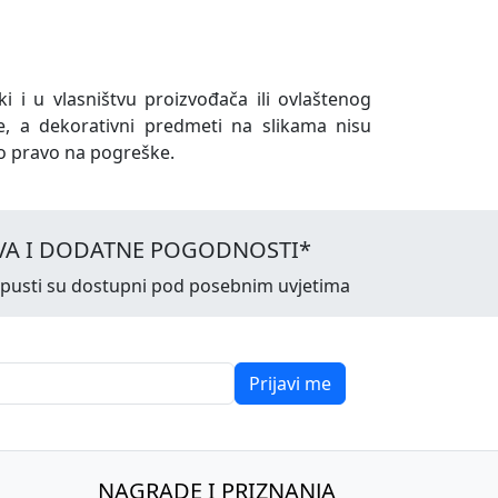
ki i u vlasništvu proizvođača ili ovlaštenog
e, a dekorativni predmeti na slikama nisu
o pravo na pogreške.
VA I DODATNE POGODNOSTI*
opusti su dostupni pod posebnim uvjetima
Prijavi me
NAGRADE I PRIZNANJA