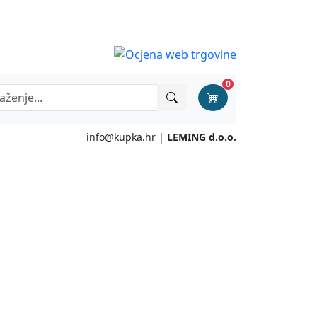
0
info@kupka.hr
|
LEMING d.o.o.