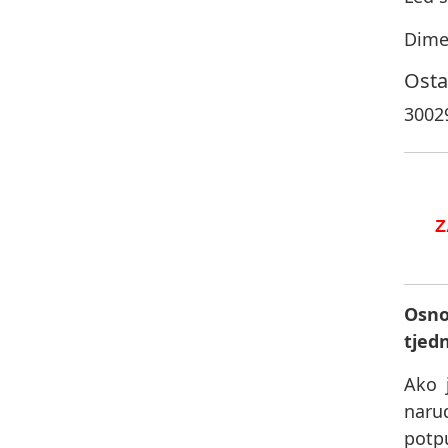
Dime
Osta
3002
Z
Osno
tjed
Ako 
naru
potpu