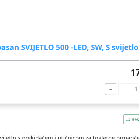
asan SVIJETLO 500 -LED, SW, S svijetl
1
−
Bes
vijetlo s prekidačem i utičnicom za toaletne ormarić