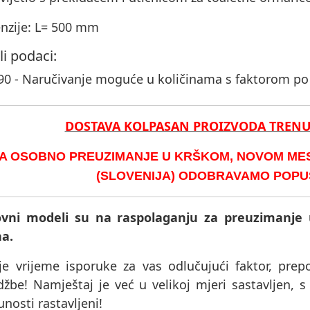
nzije: L= 500 mm
li podaci:
90 - Naručivanje moguće u količinama s faktorom p
DOSTAVA KOLPASAN PROIZVODA TREN
A OSOBNO PREUZIMANJE U KRŠKOM, NOVOM MEST
(SLOVENIJA) ODOBRAVAMO POPUST
vni modeli su na raspolaganju za preuzimanje 
na.
je vrijeme isporuke za vas odlučujući faktor, pre
džbe! Namještaj je već u velikoj mjeri sastavljen, 
nosti rastavljeni!