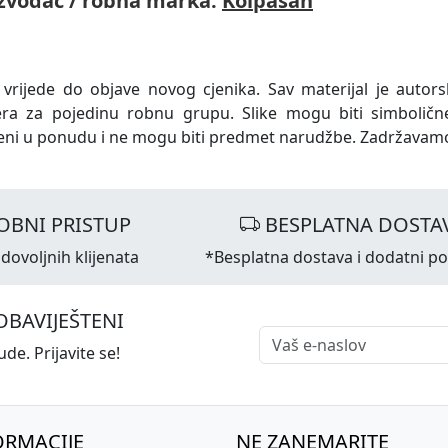
zvođač / robna marka:
Kolpasan
 vrijede do objave novog cjenika. Sav materijal je autors
era za pojedinu robnu grupu. Slike mogu biti simboličn
eni u ponudu i ne mogu biti predmet narudžbe. Zadržavam
OBNI PRISTUP
BESPLATNA DOSTA
dovoljnih klijenata
*Besplatna dostava i dodatni p
OBAVIJEŠTENI
de. Prijavite se!
ORMACIJE
NE ZANEMARITE