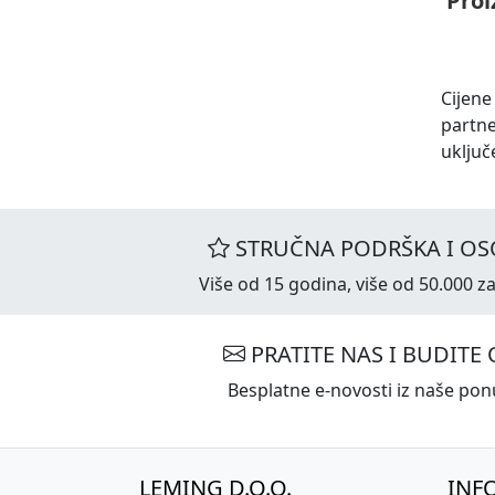
Proi
Cijene
partn
uključ
STRUČNA PODRŠKA I OS
Više od 15 godina, više od 50.000 za
PRATITE NAS I BUDITE 
Besplatne e-novosti iz naše ponu
LEMING D.O.O.
INF