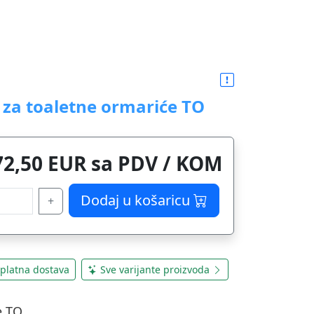
o za toaletne ormariće TO
72,50 EUR sa PDV / KOM
Dodaj u košaricu
+
platna dostava
Sve varijante proizvoda
e TO