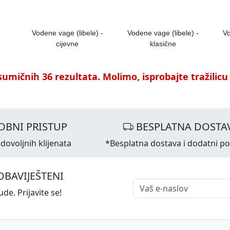
Vodene vage (libele) -
Vodene vage (libele) -
Vo
cijevne
klasične
umičnih 36 rezultata. Molimo, isprobajte tražilicu
OBNI PRISTUP
BESPLATNA DOSTA
dovoljnih klijenata
*Besplatna dostava i dodatni p
OBAVIJEŠTENI
de. Prijavite se!