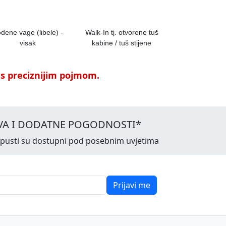
dene vage (libele) -
Walk-In tj. otvorene tuš
visak
kabine / tuš stijene
 s preciznijim pojmom.
VA I DODATNE POGODNOSTI*
opusti su dostupni pod posebnim uvjetima
Prijavi me