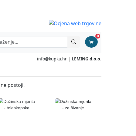
0
info@kupka.hr
|
LEMING d.o.o.
 ne postoji.