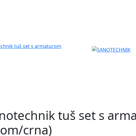
notechnik tuš set s ar
rom/crna)