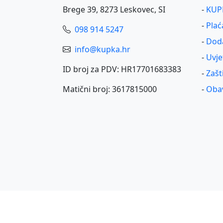
Brege 39, 8273 Leskovec, SI
-
KUPK
-
Plać
098 914 5247
-
Dod
info@kupka.hr
-
Uvje
ID broj za PDV: HR17701683383
-
Zašt
Matični broj: 3617815000
-
Obav