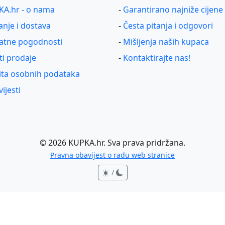
A.hr - o nama
-
Garantirano najniže cijene
anje i dostava
-
Česta pitanja i odgovori
atne pogodnosti
-
Mišljenja naših kupaca
ti prodaje
-
Kontaktirajte nas!
ita osobnih podataka
ijesti
©
2026
KUPKA.hr. Sva prava pridržana.
Pravna obavijest o radu web stranice
/