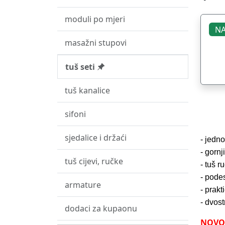
moduli po mjeri
NA
masažni stupovi
tuš seti
tuš kanalice
sifoni
sjedalice i držaći
- jedn
- gornj
tuš cijevi, ručke
- tuš r
- pode
armature
- prakt
- dvos
dodaci za kupaonu
NOVO 