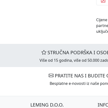
Cijene
partne
uključ
STRUČNA PODRŠKA I OSOB
Više od 15 godina, više od 50.000 zado
PRATITE NAS I BUDITE 
Besplatne e-novosti iz naše ponu
LEMING D.O.O.
INF