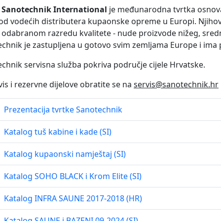
a
Sanotechnik International
je međunarodna tvrtka osnovana
od vodećih distributera kupaonske opreme u Europi. Njihov a
o odabranom razredu kvalitete - nude proizvode nižeg, sredn
chnik je zastupljena u gotovo svim zemljama Europe i ima 
chnik servisna služba pokriva područje cijele Hrvatske.
vis i rezervne dijelove obratite se na
servis@sanotechnik.hr
Prezentacija tvrtke Sanotechnik
Katalog tuš kabine i kade (SI)
Katalog kupaonski namještaj (SI)
Katalog SOHO BLACK i Krom Elite (SI)
Katalog INFRA SAUNE 2017-2018 (HR)
Katalog SAUNE i BAZENI 09-2024 (SI)