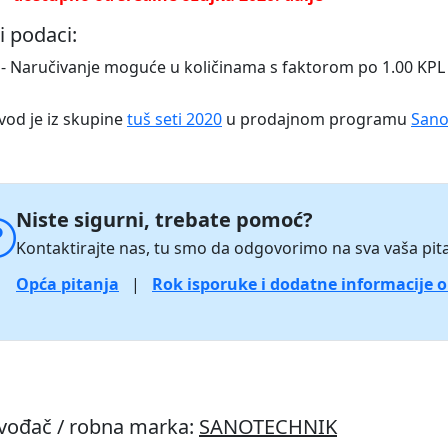
i podaci:
- Naručivanje moguće u količinama s faktorom po 1.00 KPL
vod je iz skupine
tuš seti 2020
u prodajnom programu
Sano
Niste sigurni, trebate pomoć?
Kontaktirajte nas, tu smo da odgovorimo na sva vaša pita
Opća pitanja
|
Rok isporuke i dodatne informacije 
zvođač / robna marka:
SANOTECHNIK