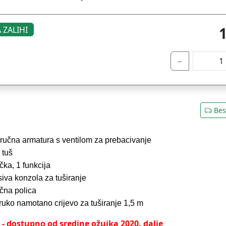
 ZALIHI
−
Bes
oručna armatura s ventilom za prebacivanje
i tuš
učka, 1 funkcija
siva konzola za tuširanje
ična polica
truko namotano crijevo za tuširanje 1,5 m
- dostupno od sredine ožujka 2020. dalje