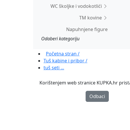
WC školjke i vodokotlići
TM kovine
Napuhnjene figure
Odaberi kategoriju
Početna stran /
Tuš kabine i pribor /
tuš seti ...
Korištenjem web stranice KUPKA.hr pristaj
Odbaci