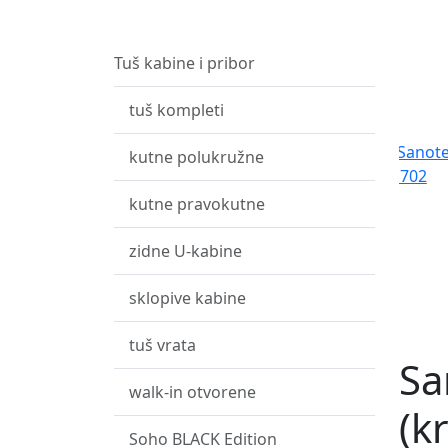
Tuš kabine i pribor
tuš kompleti
kutne polukružne
kutne pravokutne
zidne U-kabine
sklopive kabine
tuš vrata
Sa
walk-in otvorene
(k
Soho BLACK Edition