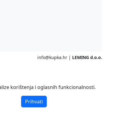
info@kupka.hr
|
LEMING d.o.o.
ize korištenja i oglasnih funkcionalnosti.
Prihvati