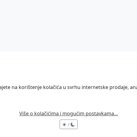
ete na korištenje kolačića u svrhu internetske prodaje, anal
Više o kolačićima i mogućim postavkama...
/