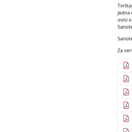
Tvrtk
jedna 
ovisi 
Sanote
Sanote
Za ser