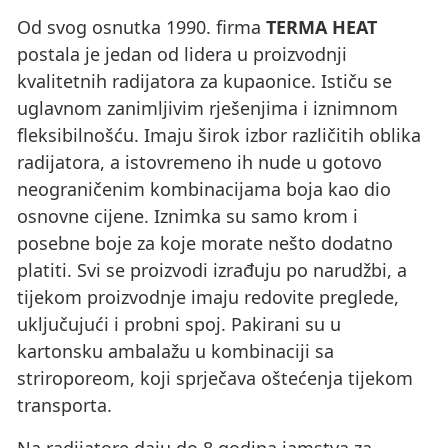
Od svog osnutka 1990. firma
TERMA HEAT
postala je jedan od lidera u proizvodnji
kvalitetnih radijatora za kupaonice. Ističu se
uglavnom zanimljivim rješenjima i iznimnom
fleksibilnošću. Imaju širok izbor različitih oblika
radijatora, a istovremeno ih nude u gotovo
neograničenim kombinacijama boja kao dio
osnovne cijene. Iznimka su samo krom i
posebne boje za koje morate nešto dodatno
platiti. Svi se proizvodi izrađuju po narudžbi, a
tijekom proizvodnje imaju redovite preglede,
uključujući i probni spoj. Pakirani su u
kartonsku ambalažu u kombinaciji sa
striroporeom, koji sprječava oštećenja tijekom
transporta.
Na radijatore daju do 8 godina jamstva za