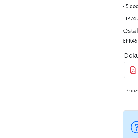
- 5 go
- IP24 
Ostal
EPK455
Doku
Proiz