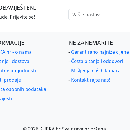
OBAVIJEŠTENI
de. Prijavite se!
ORMACIJE
NE ZANEMARITE
A.hr - o nama
-
Garantirano najniže cijene
anje i dostava
-
Česta pitanja i odgovori
atne pogodnosti
-
Mišljenja naših kupaca
ti prodaje
-
Kontaktirajte nas!
ita osobnih podataka
ijesti
©
2026
KUPKA.hr. Sva prava pridržana.