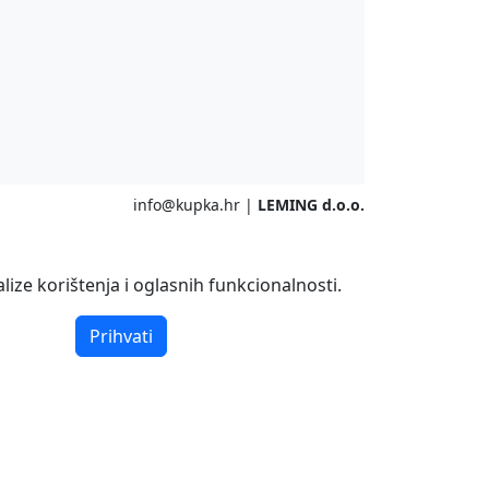
info@kupka.hr
|
LEMING d.o.o.
ize korištenja i oglasnih funkcionalnosti.
Prihvati