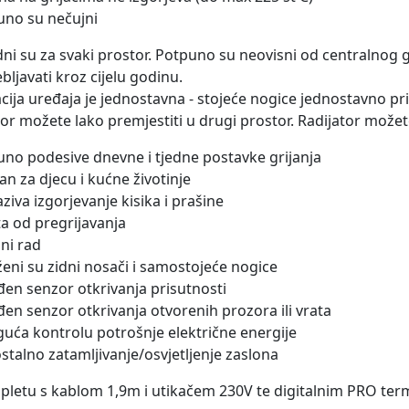
uno su nečujni
dni su za svaki prostor. Potpuno su neovisni od centralnog g
bljavati kroz cijelu godinu.
acija uređaja je jednostavna - stojeće nogice jednostavno p
tor možete lako premjestiti u drugi prostor. Radijator možet
uno podesive dnevne i tjedne postavke grijanja
ran za djecu i kućne životinje
aziva izgorjevanje kisika i prašine
ita od pregrijavanja
jni rad
oženi su zidni nosači i samostojeće nogice
đen senzor otkrivanja prisutnosti
đen senzor otkrivanja otvorenih prozora ili vrata
uća kontrolu potrošnje električne energije
stalno zatamljivanje/osvjetljenje zaslona
letu s kablom 1,9m i utikačem 230V te digitalnim PRO te