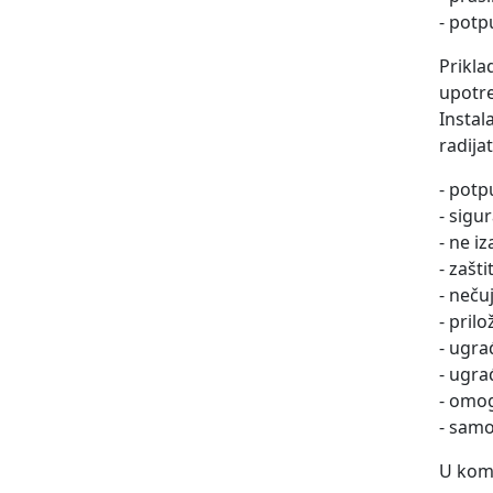
- potp
Prikla
upotre
Instal
radija
- potp
- sigu
- ne iz
- zašt
- neču
- pril
- ugra
- ugra
- omog
- samo
U komp