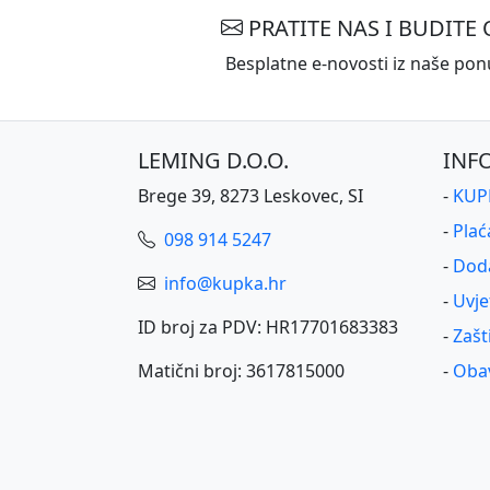
PRATITE NAS I BUDITE 
Besplatne e-novosti iz naše ponu
LEMING D.O.O.
INF
Brege 39, 8273 Leskovec, SI
-
KUPK
-
Plać
098 914 5247
-
Dod
info@kupka.hr
-
Uvje
ID broj za PDV: HR17701683383
-
Zašt
Matični broj: 3617815000
-
Obav