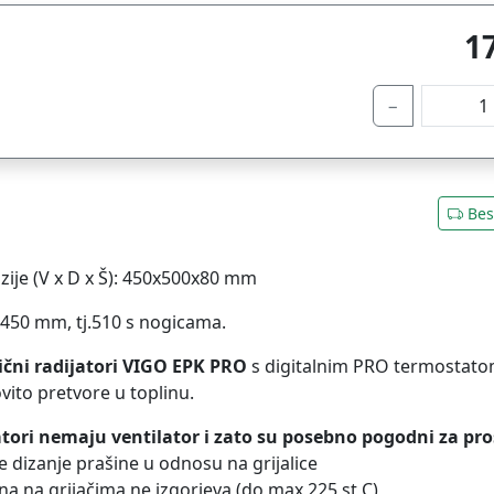
1
−
Bes
ije (V x D x Š): 450x500x80 mm
 450 mm, tj.510 s nogicama.
ični radijatori VIGO EPK PRO
s digitalnim PRO termostatom
vito pretvore u toplinu.
tori nemaju ventilator i zato su posebno pogodni za pro
e dizanje prašine u odnosu na grijalice
ina na grijačima ne izgorjeva (do max 225 st C)