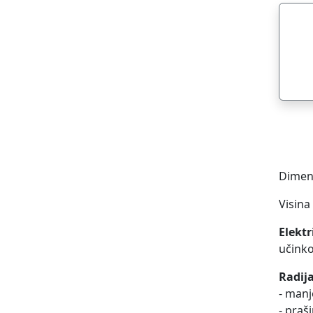
Dimenz
Visina
Elektr
učinko
Radija
- manj
- praš