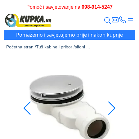
Pomoć i savjetovanje na
098-914-5247
Pomažemo i savjetujemo prije i nakon kupnje
Početna stran /
Tuš kabine i pribor /
sifoni ...