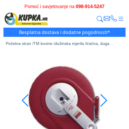
Pomoć i savjetovanje na
098-914-5247
Besplatna dostava i dodatne pogodnosti*
Početna stran /
TM kovine /
dužinska mjerila /
tračna, duga ...