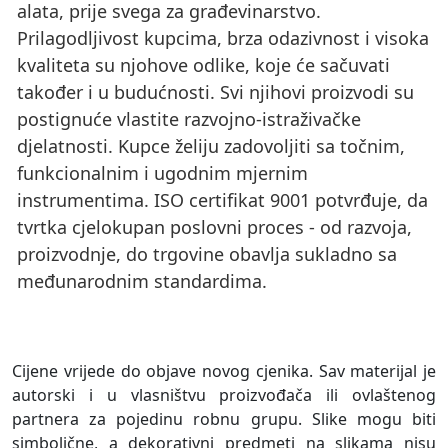
alata, prije svega za građevinarstvo.
Prilagodljivost kupcima, brza odazivnost i visoka
kvaliteta su njohove odlike, koje će sačuvati
također i u budućnosti. Svi njihovi proizvodi su
postignuće vlastite razvojno-istraživačke
djelatnosti. Kupce želiju zadovoljiti sa točnim,
funkcionalnim i ugodnim mjernim
instrumentima. ISO certifikat 9001 potvrđuje, da
tvrtka cjelokupan poslovni proces - od razvoja,
proizvodnje, do trgovine obavlja sukladno sa
međunarodnim standardima.
Cijene vrijede do objave novog cjenika. Sav materijal je
autorski i u vlasništvu proizvođača ili ovlaštenog
partnera za pojedinu robnu grupu. Slike mogu biti
simbolične, a dekorativni predmeti na slikama nisu