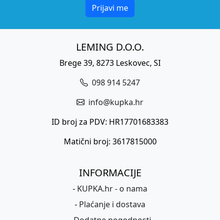
Prijavi me
LEMING D.O.O.
Brege 39, 8273 Leskovec, SI
098 914 5247
info@kupka.hr
ID broj za PDV: HR17701683383
Matični broj: 3617815000
INFORMACIJE
-
KUPKA.hr - o nama
-
Plaćanje i dostava