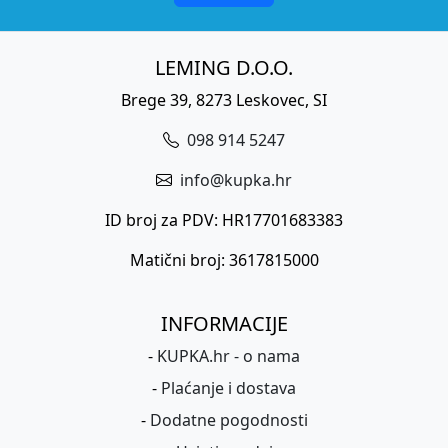
LEMING D.O.O.
Brege 39, 8273 Leskovec, SI
098 914 5247
info@kupka.hr
ID broj za PDV: HR17701683383
Matični broj: 3617815000
INFORMACIJE
-
KUPKA.hr - o nama
-
Plaćanje i dostava
-
Dodatne pogodnosti