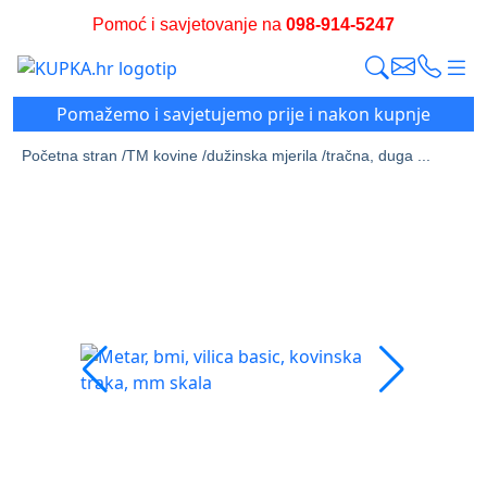
Pomoć i savjetovanje na
098-914-5247
Pomažemo i savjetujemo prije i nakon kupnje
Početna stran /
TM kovine /
dužinska mjerila /
tračna, duga ...