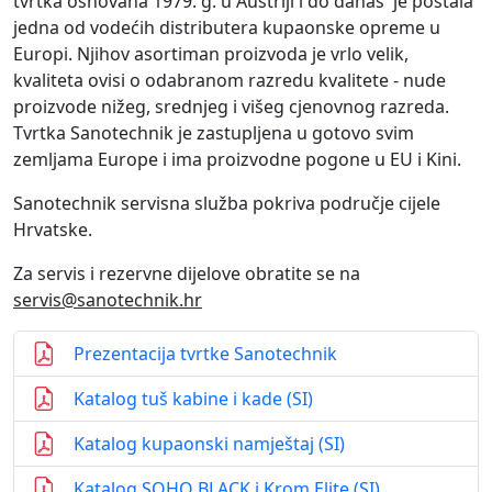
tvrtka osnovana 1979. g. u Austriji i do danas je postala
jedna od vodećih distributera kupaonske opreme u
Europi. Njihov asortiman proizvoda je vrlo velik,
kvaliteta ovisi o odabranom razredu kvalitete - nude
proizvode nižeg, srednjeg i višeg cjenovnog razreda.
Tvrtka Sanotechnik je zastupljena u gotovo svim
zemljama Europe i ima proizvodne pogone u EU i Kini.
Sanotechnik servisna služba pokriva područje cijele
Hrvatske.
Za servis i rezervne dijelove obratite se na
servis@sanotechnik.hr
Prezentacija tvrtke Sanotechnik
Katalog tuš kabine i kade (SI)
Katalog kupaonski namještaj (SI)
Katalog SOHO BLACK i Krom Elite (SI)