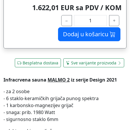
1.622,01 EUR sa PDV / KOM
−
+
Dodaj u košaricu
Besplatna dostava
Sve varijante proizvoda
Infracrvena sauna
MALMO 2
iz serije Design 2021
- za 2 osobe
- 6 staklo-keramičkih grijača punog spektra
- 1 karbonsko-magnezijev grijač
- snaga: prib. 1980 Watt
- sigurnosno staklo 6mm