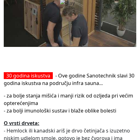
30 godina iskustva
-
Ove godine Sanotechnik slavi 30
godina iskustva na području infra sauna...
- za bolje stanja mišića i manji rizik od ozljeda pri većim
opterećenjima
- za bolji imunološki sustav i blaže oblike bolesti
O vrsti drveta:
- Hemlock ili kanadski ariš je drvo četinjača s izuzetno
niskim udjelom smole, gotovo je bez čvorova i ima