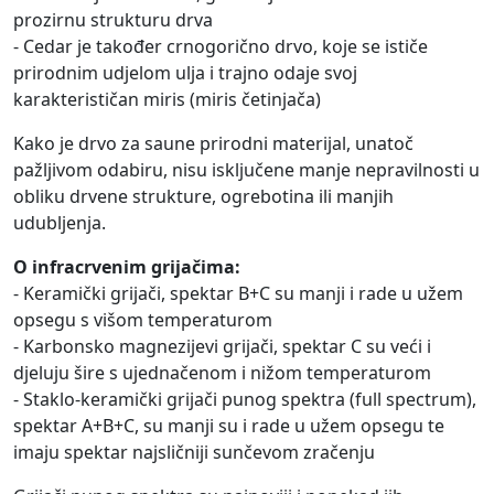
prozirnu strukturu drva
- Cedar je također crnogorično drvo, koje se ističe
prirodnim udjelom ulja i trajno odaje svoj
karakterističan miris (miris četinjača)
Kako je drvo za saune prirodni materijal, unatoč
pažljivom odabiru, nisu isključene manje nepravilnosti u
obliku drvene strukture, ogrebotina ili manjih
udubljenja.
O infracrvenim grijačima:
- Keramički grijači, spektar B+C su manji i rade u užem
opsegu s višom temperaturom
- Karbonsko magnezijevi grijači, spektar C su veći i
djeluju šire s ujednačenom i nižom temperaturom
- Staklo-keramički grijači punog spektra (full spectrum),
spektar A+B+C, su manji su i rade u užem opsegu te
imaju spektar najsličniji sunčevom zračenju