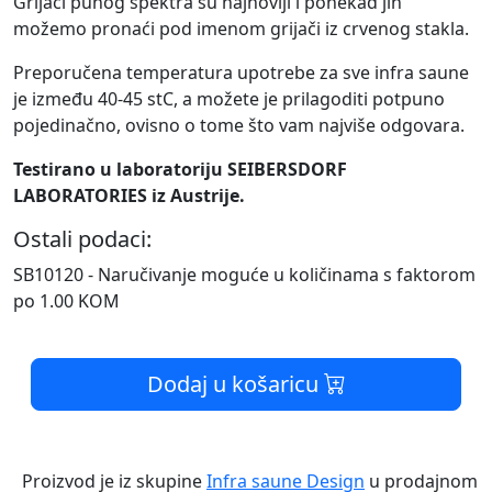
Grijači punog spektra su najnoviji i ponekad jih
možemo pronaći pod imenom grijači iz crvenog stakla.
Preporučena temperatura upotrebe za sve infra saune
je između 40-45 stC, a možete je prilagoditi potpuno
pojedinačno, ovisno o tome što vam najviše odgovara.
Testirano u laboratoriju SEIBERSDORF
LABORATORIES iz Austrije.
Ostali podaci:
SB10120 - Naručivanje moguće u količinama s faktorom
po 1.00 KOM
Dodaj u košaricu
Proizvod je iz skupine
Infra saune Design
u prodajnom