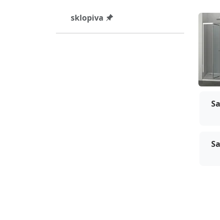
sklopiva
San
Sa
Sa