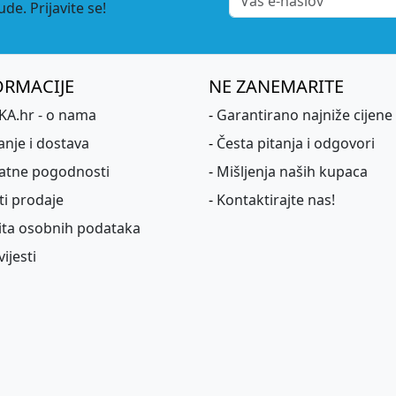
de. Prijavite se!
ORMACIJE
NE ZANEMARITE
A.hr - o nama
-
Garantirano najniže cijene
anje i dostava
-
Česta pitanja i odgovori
atne pogodnosti
-
Mišljenja naših kupaca
ti prodaje
-
Kontaktirajte nas!
ita osobnih podataka
ijesti