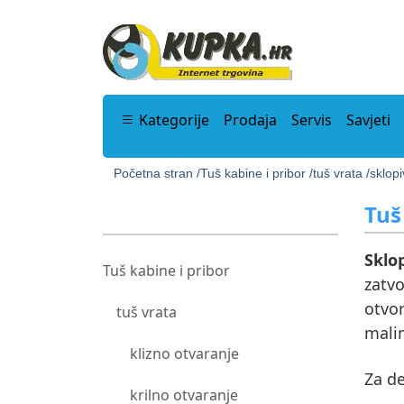
Kategorije
Prodaja
Servis
Savjeti
Početna stran /
Tuš kabine i pribor /
tuš vrata /
sklopi
Tuš
Sklo
Tuš kabine i pribor
zatvo
otvor
tuš vrata
mali
klizno otvaranje
Za de
krilno otvaranje