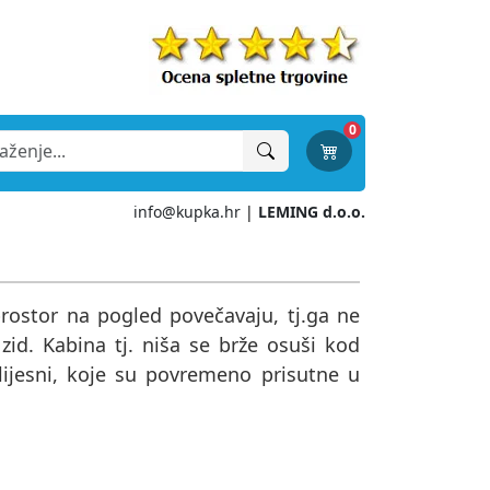
0
info@kupka.hr
|
LEMING d.o.o.
rostor na pogled povečavaju, tj.ga ne
 zid. Kabina tj. niša se brže osuši kod
plijesni, koje su povremeno prisutne u