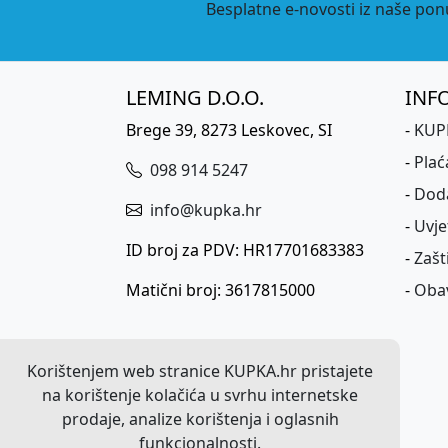
Besplatne e-novosti iz naše ponu
LEMING D.O.O.
INF
Brege 39, 8273 Leskovec, SI
-
KUPK
-
Plać
098 914 5247
-
Dod
info@kupka.hr
-
Uvje
ID broj za PDV: HR17701683383
-
Zašt
Matični broj: 3617815000
-
Obav
Korištenjem web stranice KUPKA.hr pristajete
na korištenje kolačića u svrhu internetske
prodaje, analize korištenja i oglasnih
funkcionalnosti.