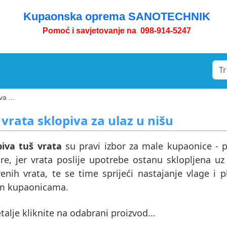
Kupaonska oprema SANOTECHNIK
Pomoć i savjetovanje na 098-914-5247
va ...
 vrata sklopiva za ulaz u nišu
piva tuš vrata
su pravi izbor za male kupaonice - p
re, jer vrata poslije upotrebe ostanu sklopljena uz
enih vrata, te se time sprijeći nastajanje vlage i 
m kupaonicama.
talje kliknite na odabrani proizvod...