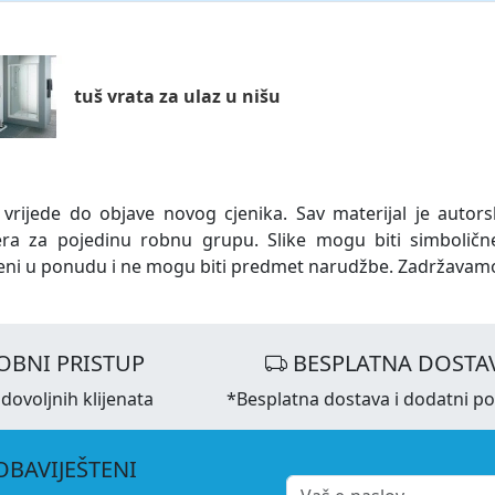
tuš vrata za ulaz u nišu
 vrijede do objave novog cjenika. Sav materijal je autors
era za pojedinu robnu grupu. Slike mogu biti simboličn
eni u ponudu i ne mogu biti predmet narudžbe. Zadržavam
OBNI PRISTUP
BESPLATNA DOSTA
dovoljnih klijenata
*Besplatna dostava i dodatni p
OBAVIJEŠTENI