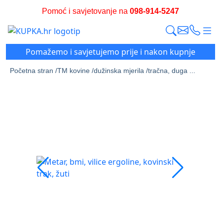
Pomoć i savjetovanje na
098-914-5247
Pomažemo i savjetujemo prije i nakon kupnje
Početna stran /
TM kovine /
dužinska mjerila /
tračna, duga ...