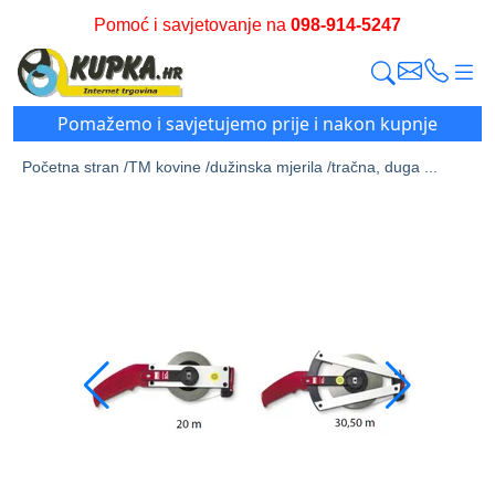
Pomoć i savjetovanje na
098-914-5247
Pomažemo i savjetujemo prije i nakon kupnje
Početna stran /
TM kovine /
dužinska mjerila /
tračna, duga ...