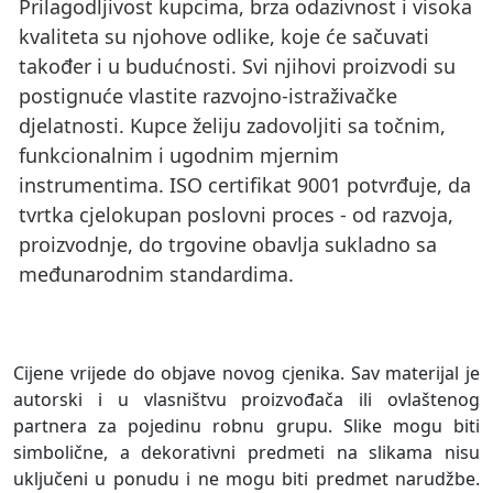
Prilagodljivost kupcima, brza odazivnost i visoka
kvaliteta su njohove odlike, koje će sačuvati
također i u budućnosti. Svi njihovi proizvodi su
postignuće vlastite razvojno-istraživačke
djelatnosti. Kupce želiju zadovoljiti sa točnim,
funkcionalnim i ugodnim mjernim
instrumentima. ISO certifikat 9001 potvrđuje, da
tvrtka cjelokupan poslovni proces - od razvoja,
proizvodnje, do trgovine obavlja sukladno sa
međunarodnim standardima.
Cijene vrijede do objave novog cjenika. Sav materijal je
autorski i u vlasništvu proizvođača ili ovlaštenog
partnera za pojedinu robnu grupu. Slike mogu biti
simbolične, a dekorativni predmeti na slikama nisu
uključeni u ponudu i ne mogu biti predmet narudžbe.