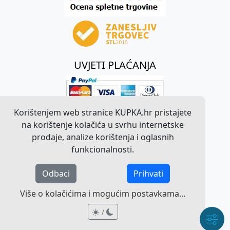
UVJETI PLAĆANJA
Korištenjem web stranice KUPKA.hr pristajete
na korištenje kolačića u svrhu internetske
prodaje, analize korištenja i oglasnih
funkcionalnosti.
Odbaci
Prihvati
©
2026
KUPKA.hr. Sva prava pridržana.
Više o kolačićima i mogućim postavkama...
Pravna obavijest o radu web stranice
/
/