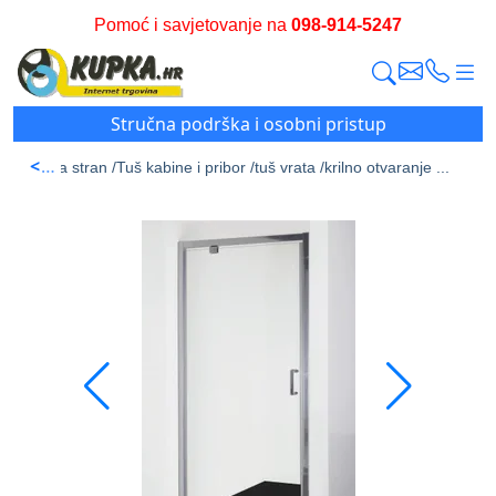
Pomoć i savjetovanje na
098-914-5247
Stručna podrška i osobni pristup
<
Početna stran /
Tuš kabine i pribor /
tuš vrata /
krilno otvaranje ...