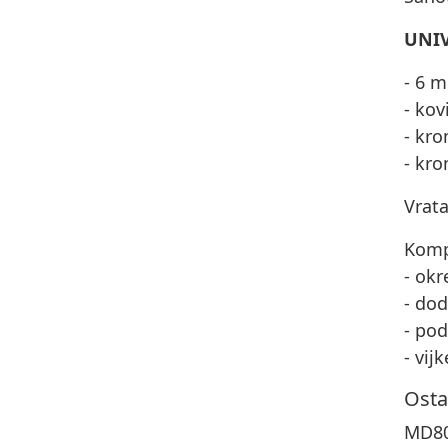
UNI
- 6 
- ko
- kro
- kro
Vrata
Komp
- okr
- dod
- pod
- vijk
Osta
MD80