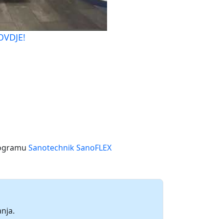
 OVDJE!
rogramu
Sanotechnik SanoFLEX
nja.