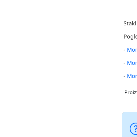
Stakl
Pogl
-
Mon
-
Mon
-
Mon
Proiz