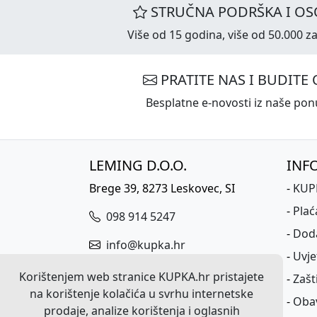
STRUČNA PODRŠKA I OS
Više od 15 godina, više od 50.000 za
PRATITE NAS I BUDITE 
Besplatne e-novosti iz naše ponu
LEMING D.O.O.
INF
Brege 39, 8273 Leskovec, SI
-
KUPK
-
Plać
098 914 5247
-
Dod
info@kupka.hr
-
Uvje
ID broj za PDV: HR17701683383
Korištenjem web stranice KUPKA.hr pristajete
-
Zašt
na korištenje kolačića u svrhu internetske
Matični broj: 3617815000
-
Obav
prodaje, analize korištenja i oglasnih