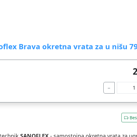
flex Brava okretna vrata za u nišu 79
−
Bes
technik
SANOFLEX
- samostojna okretna vrata za ug