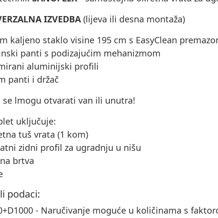
VERZALNA IZVEDBA
(lijeva ili desna montaža)
mm kaljeno staklo visine 195 cm s EasyClean premaz
vinski panti s podizajućim mehanizmom
mirani aluminijski profili
m panti i držač
 se lmogu otvarati van ili unutra!
let uključuje:
etna tuš vrata (1 kom)
atni zidni profil za ugradnju u nišu
na brtva
e
li podaci:
+D1000 - Naručivanje moguće u količinama s faktor