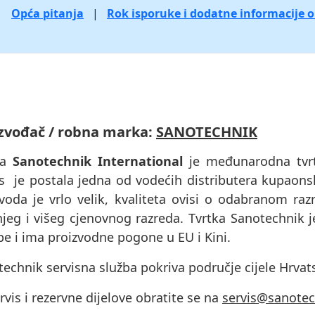
Opća pitanja
|
Rok isporuke i dodatne informacije 
zvođač / robna marka:
SANOTECHNIK
ka
Sanotechnik International
je međunarodna tvrtk
s je postala jedna od vodećih distributera kupaon
voda je vrlo velik, kvaliteta ovisi o odabranom raz
njeg i višeg cjenovnog razreda. Tvrtka Sanotechnik 
e i ima proizvodne pogone u EU i Kini.
echnik servisna služba pokriva područje cijele Hrvat
rvis i rezervne dijelove obratite se na
servis@sanotec