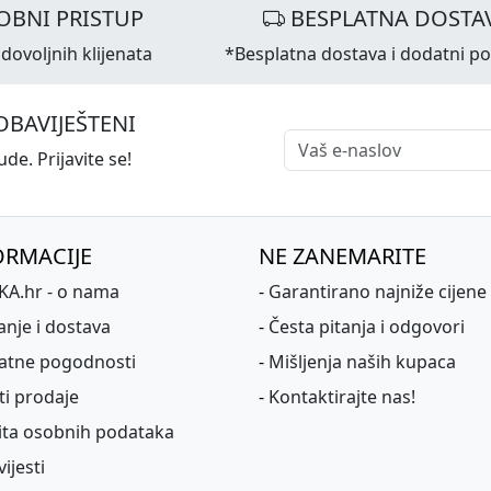
OBNI PRISTUP
BESPLATNA DOSTA
dovoljnih klijenata
*Besplatna dostava i dodatni p
OBAVIJEŠTENI
de. Prijavite se!
ORMACIJE
NE ZANEMARITE
A.hr - o nama
-
Garantirano najniže cijene
anje i dostava
-
Česta pitanja i odgovori
atne pogodnosti
-
Mišljenja naših kupaca
ti prodaje
-
Kontaktirajte nas!
ita osobnih podataka
ijesti