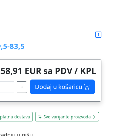
,5-83,5
258,91 EUR sa PDV / KPL
Dodaj u košaricu
+
platna dostava
Sve varijante proizvoda
radnju u nišu