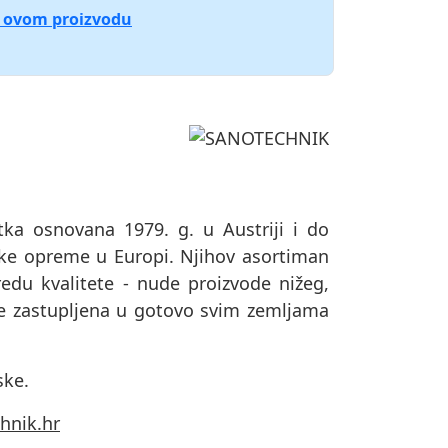
o ovom proizvodu
a osnovana 1979. g. u Austriji i do
ske opreme u Europi. Njihov asortiman
redu kvalitete - nude proizvode nižeg,
je zastupljena u gotovo svim zemljama
ske.
hnik.hr