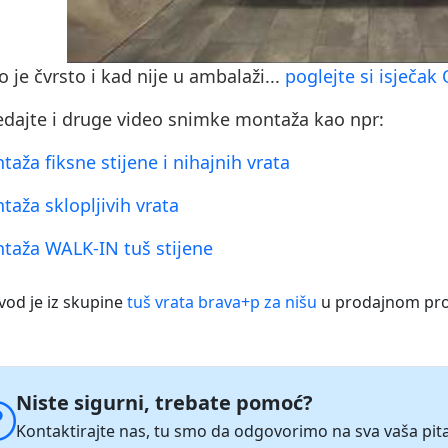
o je čvrsto i kad nije u ambalaži...
poglejte si isječak
edajte i druge video snimke montaža kao npr:
taža fiksne stijene i nihajnih vrata
taža sklopljivih vrata
taža WALK-IN tuš stijene
vod je iz skupine
tuš vrata brava+p za nišu
u prodajnom p
Niste sigurni, trebate pomoć?
Kontaktirajte nas, tu smo da odgovorimo na sva vaša pita