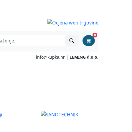
0
info@kupka.hr
|
LEMING d.o.o.