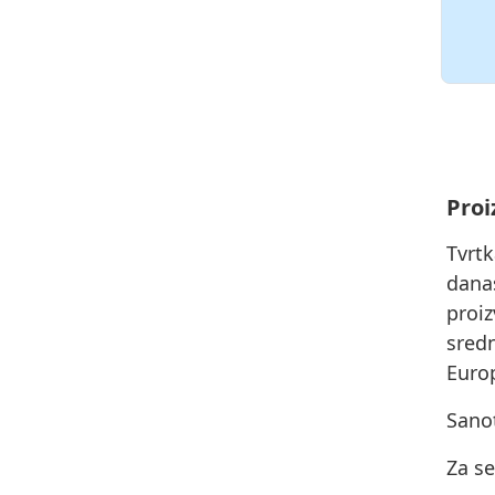
Proi
Tvrt
dana
proiz
sred
Europ
Sanot
Za se