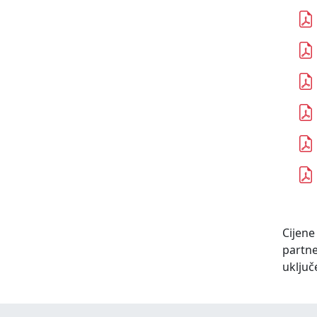
Cijene
partn
uključ