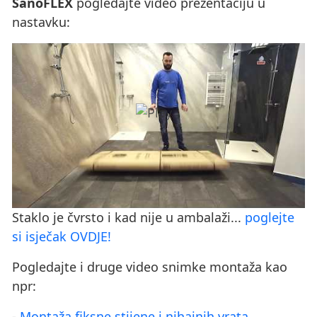
SanoFLEX
pogledajte video prezentaciju u
nastavku:
Staklo je čvrsto i kad nije u ambalaži...
poglejte
si isječak OVDJE!
Pogledajte i druge video snimke montaža kao
npr:
-
Montaža fiksne stijene i nihajnih vrata