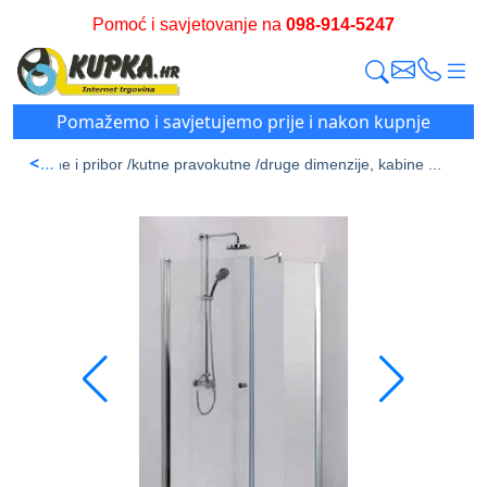
Pomoć i savjetovanje na
098-914-5247
Pomažemo i savjetujemo prije i nakon kupnje
<
Tuš kabine i pribor /
kutne pravokutne /
druge dimenzije, kabine ...