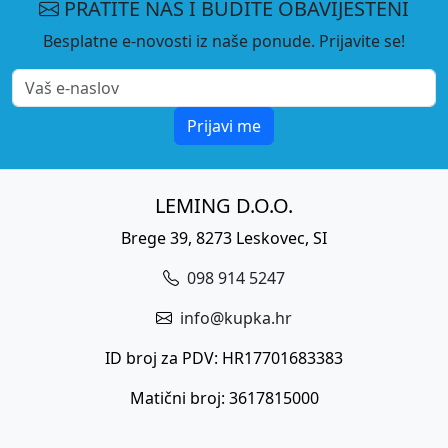
PRATITE NAS I BUDITE OBAVIJEŠTENI
Besplatne e-novosti iz naše ponude. Prijavite se!
Prijavi me
LEMING D.O.O.
Brege 39, 8273 Leskovec, SI
098 914 5247
info@kupka.hr
ID broj za PDV: HR17701683383
Matični broj: 3617815000