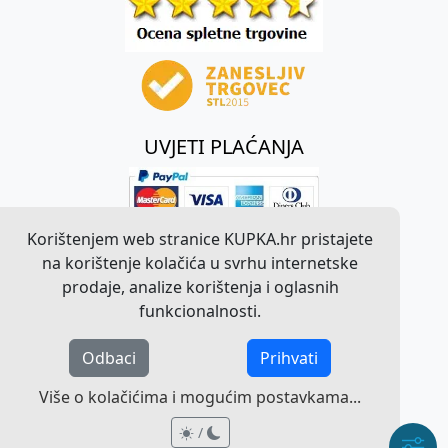
UVJETI PLAĆANJA
Korištenjem web stranice KUPKA.hr pristajete
na korištenje kolačića u svrhu internetske
prodaje, analize korištenja i oglasnih
funkcionalnosti.
Odbaci
Prihvati
©
2026
KUPKA.hr. Sva prava pridržana.
Više o kolačićima i mogućim postavkama...
Pravna obavijest o radu web stranice
/
/