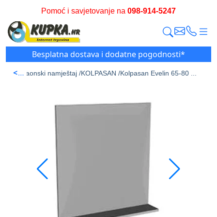
Pomoć i savjetovanje na
098-914-5247
Besplatna dostava i dodatne pogodnosti*
<
ran /
Kupaonski namještaj /
KOLPASAN /
Kolpasan Evelin 65-80 ...