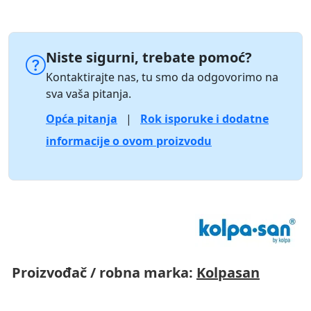
Niste sigurni, trebate pomoć?
Kontaktirajte nas, tu smo da odgovorimo na
sva vaša pitanja.
Opća pitanja
|
Rok isporuke i dodatne
informacije o ovom proizvodu
Proizvođač / robna marka:
Kolpasan