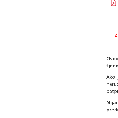
Z
Osno
tjed
Ako 
naru
potpu
Nija
pred