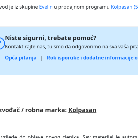
vod je iz skupine
Evelin
u prodajnom programu
Kolpasan (5
Niste sigurni, trebate pomoć?
Kontaktirajte nas, tu smo da odgovorimo na sva vaša pita
Opća pitanja
|
Rok isporuke i dodatne informacije 
zvođač / robna marka:
Kolpasan
 vrijede do objave novog cjenika. Sav materijal je autors