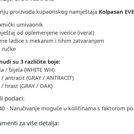
eriju proizvoda kupaonskog namještaja
Kolpasan EV
ramički umivaonik
ještaj od oplemenjene iverice (iveral)
ene ladice s mekanim i tihim zatvaranjem
t ručke
udi su 3 različite boje:
ela / bijela (WHITE WH)
a / antracit (GRAY / ANTRACIT)
a / hrast (GRAY / OAK)
li podaci:
40 - Naručivanje moguće u količinama s faktorom p
menti za više detalja: