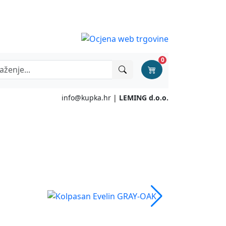
0
info@kupka.hr
|
LEMING d.o.o.