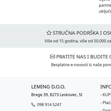
partn
uključ
STRUČNA PODRŠKA I OS
Više od 15 godina, više od 50.000 za
PRATITE NAS I BUDITE 
Besplatne e-novosti iz naše ponu
LEMING D.O.O.
INF
Brege 39, 8273 Leskovec, SI
-
KUPK
-
Plać
098 914 5247
-
Dod