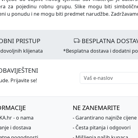
era za pojedinu robnu grupu. Slike mogu biti simboličn
eni u ponudu i ne mogu biti predmet narudžbe. Zadržavam
OBNI PRISTUP
BESPLATNA DOSTA
dovoljnih klijenata
*Besplatna dostava i dodatni p
OBAVIJEŠTENI
de. Prijavite se!
ORMACIJE
NE ZANEMARITE
A.hr - o nama
-
Garantirano najniže cijene
anje i dostava
-
Česta pitanja i odgovori
atne pogodnosti
-
Mišljenja naših kupaca