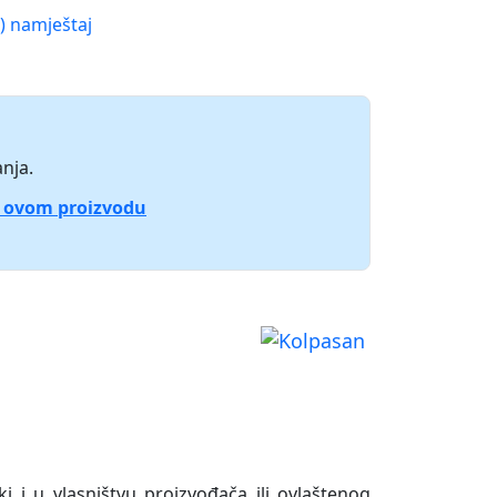
) namještaj
nja.
o ovom proizvodu
ki i u vlasništvu proizvođača ili ovlaštenog