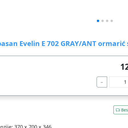
pasan Evelin E 702 GRAY/ANT ormarić s
1
−
Bes
zije: 370 x 700 x 346