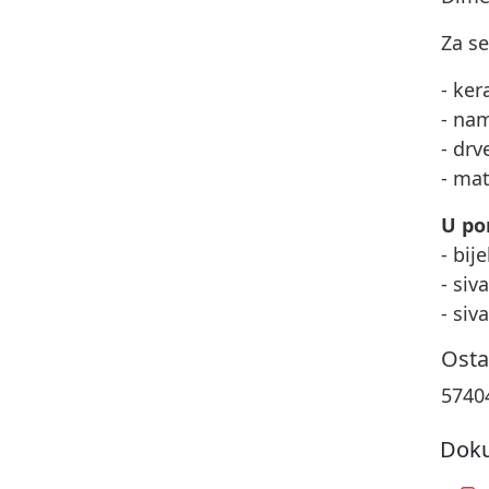
Za s
- ke
- nam
- drv
- ma
U pon
- bij
- siv
- siv
Osta
5740
Doku