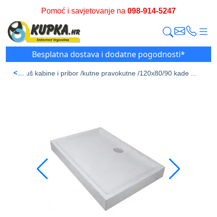
Pomoć i savjetovanje na
098-914-5247
Besplatna dostava i dodatne pogodnosti*
<
 stran /
Tuš kabine i pribor /
kutne pravokutne /
120x80/90 kade ...