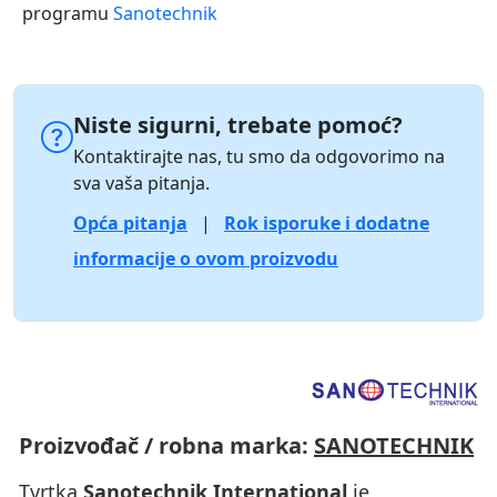
programu
Sanotechnik
Niste sigurni, trebate pomoć?
Kontaktirajte nas, tu smo da odgovorimo na
sva vaša pitanja.
Opća pitanja
|
Rok isporuke i dodatne
informacije o ovom proizvodu
Proizvođač / robna marka:
SANOTECHNIK
Tvrtka
Sanotechnik International
je