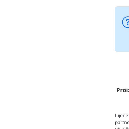
Proi
Cijene
partn