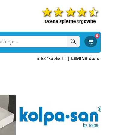
0
info@kupka.hr
|
LEMING d.o.o.