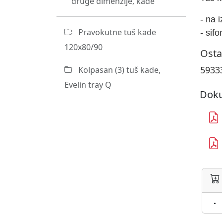
druge dimenzije, kade
- na 
Pravokutne tuš kade
- sif
120x80/90
Osta
5933
Kolpasan (3) tuš kade,
Evelin tray Q
Doku