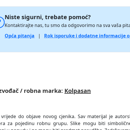
Niste sigurni, trebate pomoć?
Kontaktirajte nas, tu smo da odgovorimo na sva vaša pita
Opća pitanja
|
Rok isporuke i dodatne informacije 
zvođač / robna marka:
Kolpasan
 vrijede do objave novog cjenika. Sav materijal je autors
era za pojedinu robnu grupu. Slike mogu biti simboličn