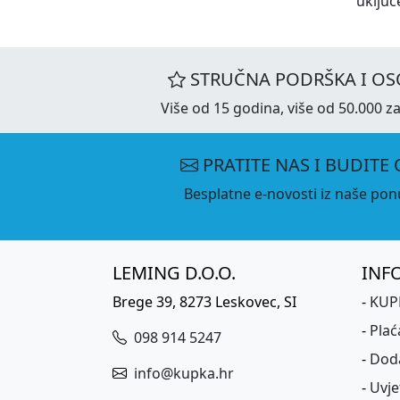
uključ
STRUČNA PODRŠKA I OS
Više od 15 godina, više od 50.000 za
PRATITE NAS I BUDITE 
Besplatne e-novosti iz naše ponu
LEMING D.O.O.
INF
Brege 39, 8273 Leskovec, SI
-
KUPK
-
Plać
098 914 5247
-
Dod
info@kupka.hr
-
Uvje