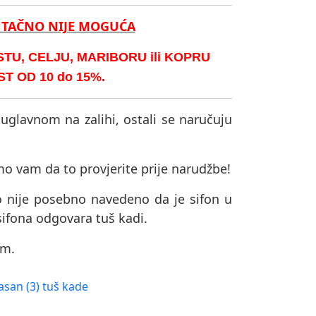
UTAČNO NIJE MOGUĆA
U, CELJU, MARIBORU ili KOPRU
 OD 10 do 15%.
 uglavnom na zalihi, ostali se naručuju
mo vam da to provjerite prije narudžbe!
o nije posebno navedeno da je sifon u
sifona odgovara tuš kadi.
om.
asan (3) tuš kade