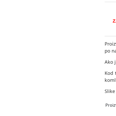
Z
Proiz
po na
Ako j
Kod 
komle
Slike
Proiz