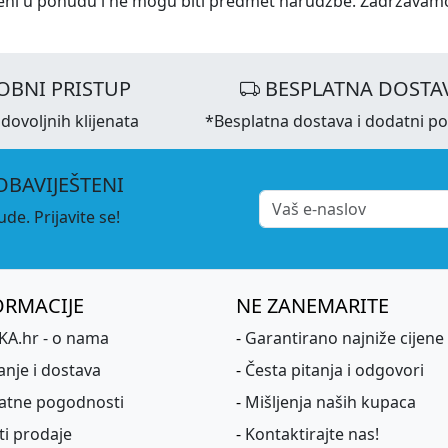
eni u ponudu i ne mogu biti predmet narudžbe. Zadržavam
OBNI PRISTUP
BESPLATNA DOSTA
dovoljnih klijenata
*Besplatna dostava i dodatni p
OBAVIJEŠTENI
de. Prijavite se!
ORMACIJE
NE ZANEMARITE
A.hr - o nama
-
Garantirano najniže cijene
anje i dostava
-
Česta pitanja i odgovori
atne pogodnosti
-
Mišljenja naših kupaca
ti prodaje
-
Kontaktirajte nas!