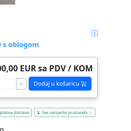
O s oblogom
00,00 EUR sa PDV / KOM
Dodaj u košaricu
+
platna dostava
Sve varijante proizvoda
 Q