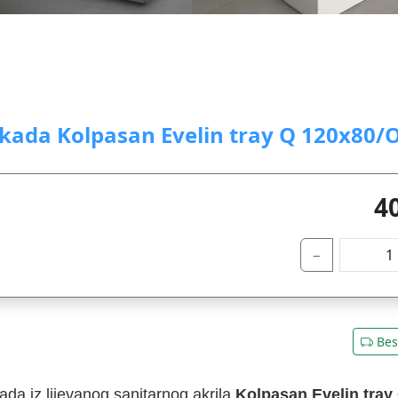
 kada Kolpasan Evelin tray Q 120x80/
4
−
Bes
ada iz lijevanog sanitarnog akrila
Kolpasan
Evelin tray