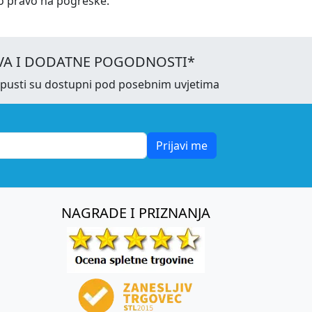
o pravo na pogreške.
VA I DODATNE POGODNOSTI*
opusti su dostupni pod posebnim uvjetima
Prijavi me
NAGRADE I PRIZNANJA