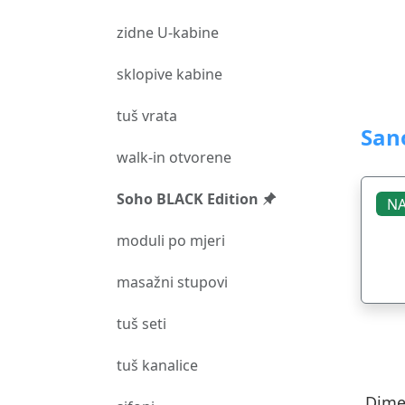
zidne U-kabine
sklopive kabine
tuš vrata
San
walk-in otvorene
Soho BLACK Edition
NA
moduli po mjeri
masažni stupovi
tuš seti
tuš kanalice
Dime