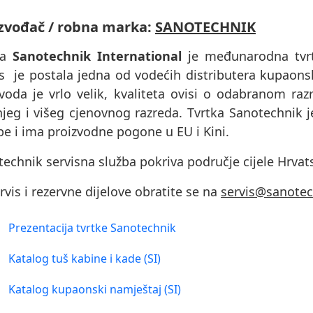
zvođač / robna marka:
SANOTECHNIK
ka
Sanotechnik International
je međunarodna tvrtk
s je postala jedna od vodećih distributera kupaon
voda je vrlo velik, kvaliteta ovisi o odabranom raz
njeg i višeg cjenovnog razreda. Tvrtka Sanotechnik 
e i ima proizvodne pogone u EU i Kini.
echnik servisna služba pokriva područje cijele Hrvat
rvis i rezervne dijelove obratite se na
servis@sanotec
Prezentacija tvrtke Sanotechnik
Katalog tuš kabine i kade (SI)
Katalog kupaonski namještaj (SI)