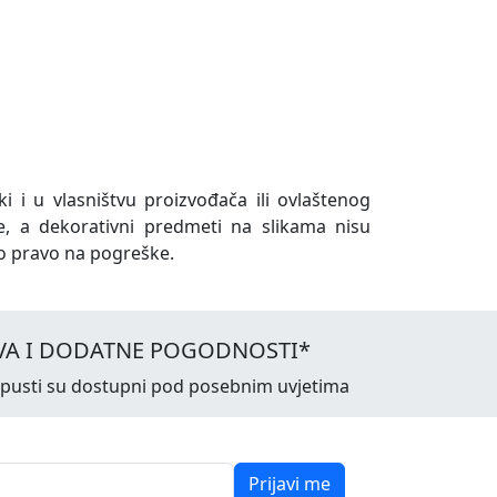
ki i u vlasništvu proizvođača ili ovlaštenog
e, a dekorativni predmeti na slikama nisu
o pravo na pogreške.
VA I DODATNE POGODNOSTI*
opusti su dostupni pod posebnim uvjetima
Prijavi me