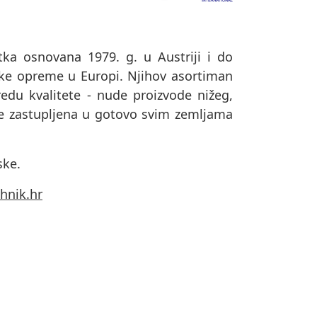
a osnovana 1979. g. u Austriji i do
ske opreme u Europi. Njihov asortiman
redu kvalitete - nude proizvode nižeg,
je zastupljena u gotovo svim zemljama
ske.
hnik.hr