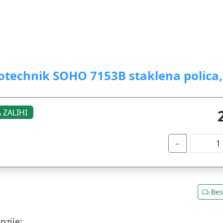
otechnik SOHO 7153B staklena polica, 
 ZALIHI
−
Bes
nzije: