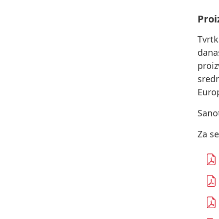
Proi
Tvrt
dana
proiz
sred
Europ
Sanot
Za se