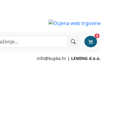
0
info@kupka.hr
|
LEMING d.o.o.