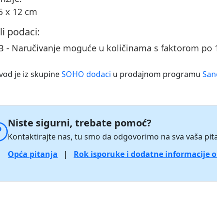
5 x 12 cm
li podaci:
B - Naručivanje moguće u količinama s faktorom po
vod je iz skupine
SOHO dodaci
u prodajnom programu
San
Niste sigurni, trebate pomoć?
Kontaktirajte nas, tu smo da odgovorimo na sva vaša pita
Opća pitanja
|
Rok isporuke i dodatne informacije 