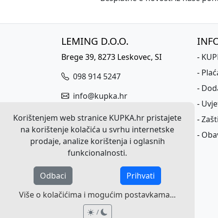
LEMING D.O.O.
INF
Brege 39, 8273 Leskovec, SI
-
KUPK
-
Plać
098 914 5247
-
Dod
info@kupka.hr
-
Uvje
ID broj za PDV: HR17701683383
Korištenjem web stranice KUPKA.hr pristajete
-
Zašt
na korištenje kolačića u svrhu internetske
Matični broj: 3617815000
-
Obav
prodaje, analize korištenja i oglasnih
funkcionalnosti.
Odbaci
Prihvati
Više o kolačićima i mogućim postavkama...
/