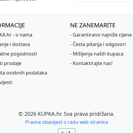
ORMACIJE
NE ZANEMARITE
A.hr - o nama
-
Garantirano najniže cijene
anje i dostava
-
Česta pitanja i odgovori
atne pogodnosti
-
Mišljenja naših kupaca
ti prodaje
-
Kontaktirajte nas!
ita osobnih podataka
ijesti
©
2026
KUPKA.hr. Sva prava pridržana.
Pravna obavijest o radu web stranice
/