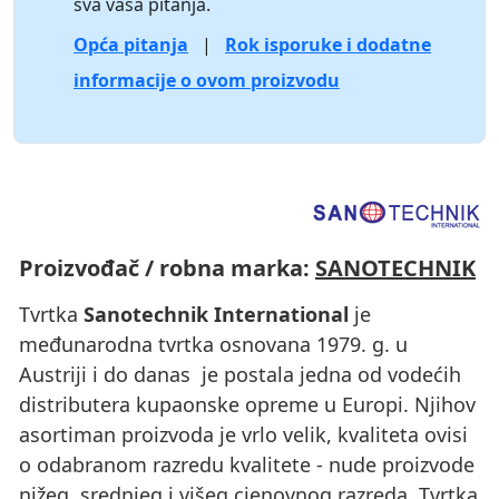
sva vaša pitanja.
Opća pitanja
|
Rok isporuke i dodatne
informacije o ovom proizvodu
Proizvođač / robna marka:
SANOTECHNIK
Tvrtka
Sanotechnik International
je
međunarodna tvrtka osnovana 1979. g. u
Austriji i do danas je postala jedna od vodećih
distributera kupaonske opreme u Europi. Njihov
asortiman proizvoda je vrlo velik, kvaliteta ovisi
o odabranom razredu kvalitete - nude proizvode
nižeg, srednjeg i višeg cjenovnog razreda. Tvrtka