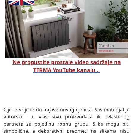
Ne propustite prostale video sadržaje na
TERMA YouTube kanalu...
Cijene vrijede do objave novog cjenika. Sav materijal je
autorski i u vlasništvu proizvođača ili ovlaštenog
partnera za pojedinu robnu grupu. Slike mogu biti
simbolične, a dekorativni predmeti na slikama nisu