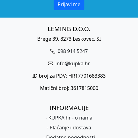
Prijavi me
LEMING D.O.O.
Brege 39, 8273 Leskovec, SI
098 914 5247
info@kupka.hr
ID broj za PDV: HR17701683383
Matični broj: 3617815000
INFORMACIJE
-
KUPKA.hr - o nama
-
Plaćanje i dostava
-
Dodatne pogodnosti