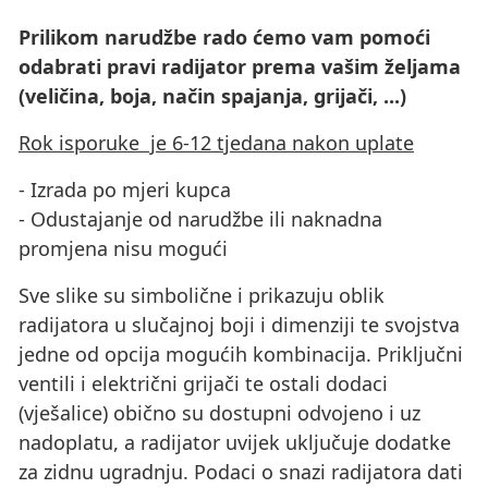
Prilikom narudžbe rado ćemo vam pomoći
odabrati pravi radijator prema vašim željama
(veličina, boja, način spajanja, grijači, ...)
Rok isporuke je 6-12 tjedana nakon uplate
- Izrada po mjeri kupca
- Odustajanje od narudžbe ili naknadna
promjena nisu mogući
Sve slike su simbolične i prikazuju oblik
radijatora u slučajnoj boji i dimenziji te svojstva
jedne od opcija mogućih kombinacija. Priključni
ventili i električni grijači te ostali dodaci
(vješalice) obično su dostupni odvojeno i uz
nadoplatu, a radijator uvijek uključuje dodatke
za zidnu ugradnju. Podaci o snazi ​​radijatora dati