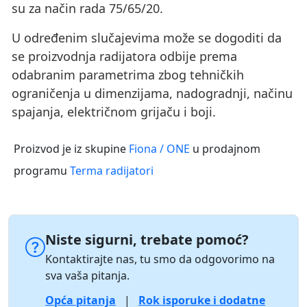
su za način rada 75/65/20.
U određenim slučajevima može se dogoditi da
se proizvodnja radijatora odbije prema
odabranim parametrima zbog tehničkih
ograničenja u dimenzijama, nadogradnji, načinu
spajanja, električnom grijaču i boji.
Proizvod je iz skupine
Fiona / ONE
u prodajnom
programu
Terma radijatori
Niste sigurni, trebate pomoć?
Kontaktirajte nas, tu smo da odgovorimo na
sva vaša pitanja.
Opća pitanja
|
Rok isporuke i dodatne