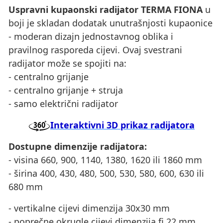
Uspravni kupaonski radijator TERMA FIONA
u
boji je skladan dodatak unutrašnjosti kupaonice
- moderan dizajn jednostavnog oblika i
pravilnog rasporeda cijevi. Ovaj svestrani
radijator može se spojiti na:
- centralno grijanje
- centralno grijanje + struja
- samo električni radijator
Interaktivni 3D prikaz radijatora
Dostupne dimenzije radijatora:
- visina 660, 900, 1140, 1380, 1620 ili 1860 mm
- širina 400, 430, 480, 500, 530, 580, 600, 630 ili
680 mm
- vertikalne cijevi dimenzija 30x30 mm
- poprečne okrugle cijevi dimenzija fi 22 mm