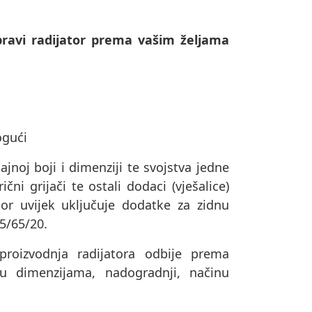
ravi radijator prema vašim željama
ogući
ajnoj boji i dimenziji te svojstva jedne
čni grijači te ostali dodaci (vješalice)
or uvijek uključuje dodatke za zidnu
75/65/20.
oizvodnja radijatora odbije prema
u dimenzijama, nadogradnji, načinu