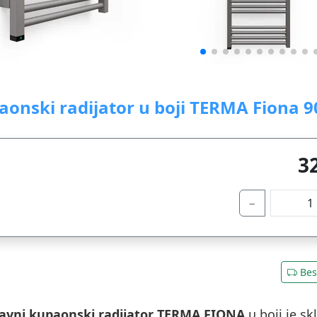
aonski radijator u boji TERMA Fiona 9
3
−
Bes
avni kupaonski radijator TERMA FIONA
u boji je s