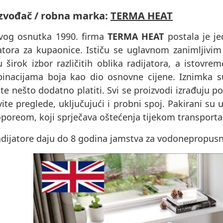
zvođač / robna marka:
TERMA HEAT
vog osnutka 1990. firma
TERMA HEAT
postala je je
jatora za kupaonice. Ističu se uglavnom zanimljivim
u širok izbor različitih oblika radijatora, a istov
inacijama boja kao dio osnovne cijene. Iznimka 
e nešto dodatno platiti. Svi se proizvodi izrađuju p
ite preglede, uključujući i probni spoj. Pakirani s
oporeom, koji sprječava oštećenja tijekom transporta
dijatore daju do 8 godina jamstva za vodonepropusnos