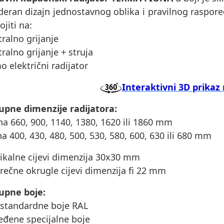
eran dizajn jednostavnog oblika i pravilnog raspored
ojiti na:
tralno grijanje
tralno grijanje + struja
o električni radijator
Interaktivni 3D prikaz 
upne dimenzije radijatora:
ina 660, 900, 1140, 1380, 1620 ili 1860 mm
ina 400, 430, 480, 500, 530, 580, 600, 630 ili 680 mm
tikalne cijevi dimenzija 30x30 mm
rečne okrugle cijevi dimenzija fi 22 mm
upne boje:
 standardne boje RAL
eđene specijalne boje