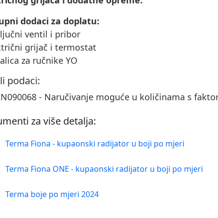
tričnog grijača i dodatne opreme.
upni dodaci za doplatu:
ključni ventil i pribor
ktrični grijač i termostat
šalica za ručnike YO
li podaci:
N090068 - Naručivanje moguće u količinama s fakt
menti za više detalja:
Terma Fiona - kupaonski radijator u boji po mjeri
Terma Fiona ONE - kupaonski radijator u boji po mjeri
Terma boje po mjeri 2024