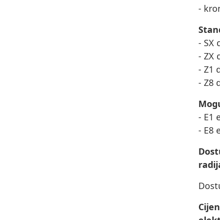
- kro
Stan
- SX 
- ZX 
- Z1 
- Z8 
Mogu
- E1 
- E8 
Dost
radij
Dost
Cije