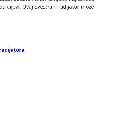
a cijevi. Ovaj svestrani radijator može
radijatora