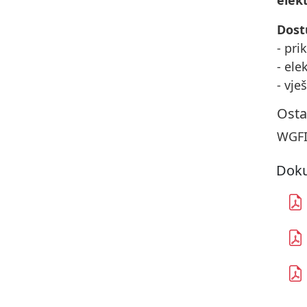
elek
Dost
- pri
- ele
- vje
Osta
WGFI
Doku