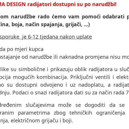
A DESIGN radijatori dostupni su po narudžbi!
ikom narudžbe rado ćemo vam pomoći odabrati p
čina, boja, način spajanja, grijači, ...)
isporuke je 6-12 tjedana nakon uplate
ada po mjeri kupca
ustajanje od narudžbe ili naknadna promjena nisu m
like su simbolične i prikazuju oblik radijatora u sluč
cija mogućih kombinacija. Priključni ventili i elektri
no su dostupni odvojeno i uz nadoplatu, a radijat
nju. Podaci o snazi ​​radijatora dati su za način rada 
ređenim slučajevima može se dogoditi da se pr
ranim parametrima zbog tehničkih ograničenja 
nja, električnom grijaču i boji.