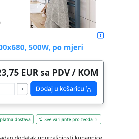
00x680, 500W, po mjeri
23,75 EUR sa PDV / KOM
Dodaj u košaricu
+
platna dostava
Sve varijante proizvoda
kladan dodatak unutrašnjosti kupaonice