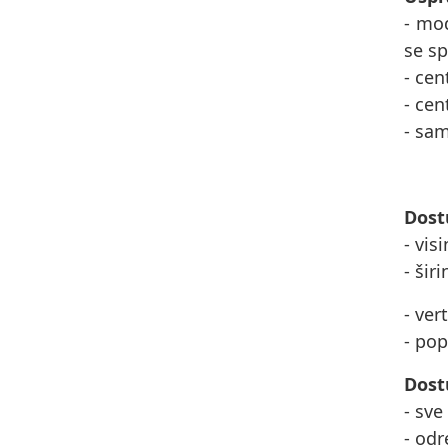
- mod
se sp
- cen
- cen
- sam
Dost
- vis
- šir
- ver
- pop
Dost
- sve
- odr