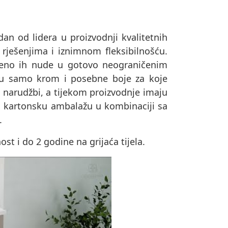
dan od lidera u proizvodnji kvalitetnih
 rješenjima i iznimnom fleksibilnošću.
remeno ih nude u gotovo neograničenim
su samo krom i posebne boje za koje
o narudžbi, a tijekom proizvodnje imaju
u u kartonsku ambalažu u kombinaciji sa
.
t i do 2 godine na grijaća tijela.