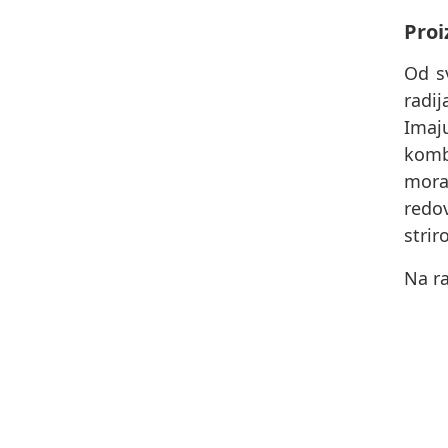
Proi
Od s
radi
Imaj
komb
morat
redov
strir
Na ra