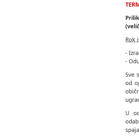
TERM
Pril
(veli
Rok 
- Izr
- Od
Sve s
od op
obič
ugrad
U od
odab
spaja