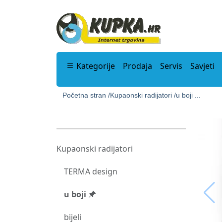
Kategorije
Prodaja
Servis
Savjeti
Početna stran /
Kupaonski radijatori /
u boji ...
Kupaonski radijatori
TERMA design
u boji
bijeli