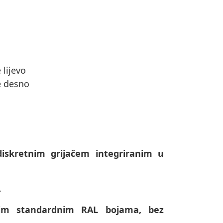
 lijevo
e desno
diskretnim grijačem integriranim u
.
svim standardnim RAL bojama, bez