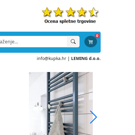
0
info@kupka.hr
|
LEMING d.o.o.