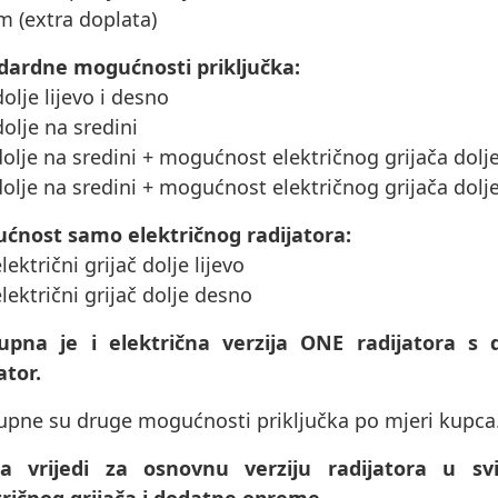
m (extra doplata)
dardne mogućnosti priključka:
dolje lijevo i desno
dolje na sredini
dolje na sredini + mogućnost električnog grijača dolje
dolje na sredini + mogućnost električnog grijača dolj
ćnost samo električnog radijatora:
električni grijač dolje lijevo
električni grijač dolje desno
upna je i električna verzija ONE radijatora s 
ator.
upne su druge mogućnosti priključka po mjeri kupca
na vrijedi za osnovnu verziju radijatora u 