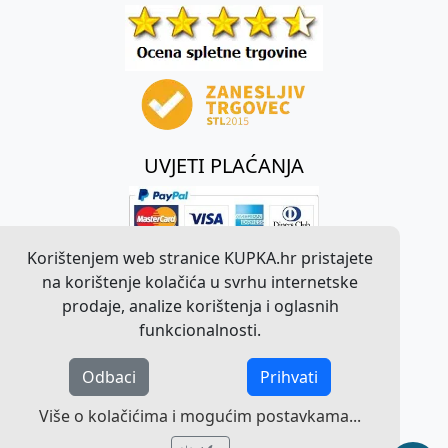
UVJETI PLAĆANJA
Korištenjem web stranice KUPKA.hr pristajete
na korištenje kolačića u svrhu internetske
prodaje, analize korištenja i oglasnih
funkcionalnosti.
Odbaci
Prihvati
©
2026
KUPKA.hr. Sva prava pridržana.
Više o kolačićima i mogućim postavkama...
Pravna obavijest o radu web stranice