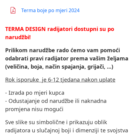
Terma boje po mjeri 2024
TERMA DESIGN radijatori dostupni su po
narudžbi!
Prilikom narudžbe rado ćemo vam pomoći
odabrati pravi radijator prema vašim željama
(veličina, boja, način spajanja, grijači, ...)
Rok isporuke je 6-12 tjedana nakon uplate
- Izrada po mjeri kupca
- Odustajanje od narudžbe ili naknadna
promjena nisu mogući
Sve slike su simbolične i prikazuju oblik
radijatora u slučajnoj boji i dimenziji te svojstva