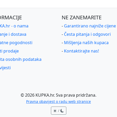
ORMACIJE
NE ZANEMARITE
A.hr - o nama
-
Garantirano najniže cijene
anje i dostava
-
Česta pitanja i odgovori
atne pogodnosti
-
Mišljenja naših kupaca
ti prodaje
-
Kontaktirajte nas!
ita osobnih podataka
ijesti
©
2026
KUPKA.hr. Sva prava pridržana.
Pravna obavijest o radu web stranice
/