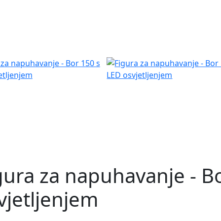
gura za napuhavanje - B
vjetljenjem