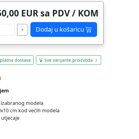
50,00 EUR sa PDV / KOM
Dodaj u košaricu
+
platna dostava
Sve varijante proizvoda
i
njem
od izabranog modela
20x10 cm kod većih modela
 utjecaje