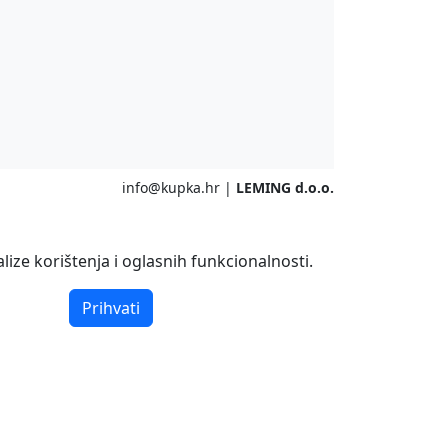
info@kupka.hr
|
LEMING d.o.o.
ize korištenja i oglasnih funkcionalnosti.
Prihvati