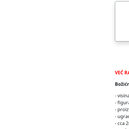
VEĆ R
Božić
- visi
- figu
- proi
- ugra
- cca 