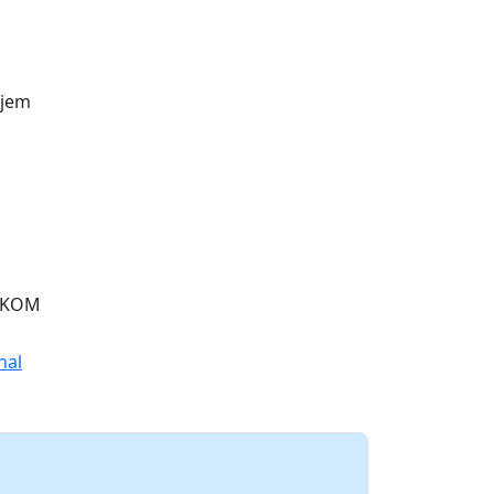
njem
0 KOM
nal