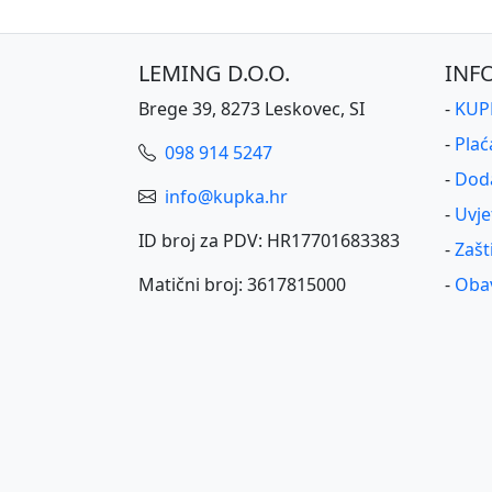
LEMING D.O.O.
INF
Brege 39, 8273 Leskovec, SI
-
KUPK
-
Plać
098 914 5247
-
Dod
info@kupka.hr
-
Uvje
ID broj za PDV: HR17701683383
-
Zašt
Matični broj: 3617815000
-
Obav