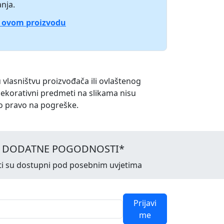
nja.
o ovom proizvodu
u vlasništvu proizvođača ili ovlaštenog
dekorativni predmeti na slikama nisu
o pravo na pogreške.
I DODATNE POGODNOSTI*
ti su dostupni pod posebnim uvjetima
Prijavi
me