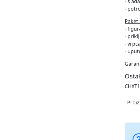
- s ad
- potr
Paket 
- figu
- prik
- vrpca
- uput
Garanc
Ostal
CHXT1
Proiz