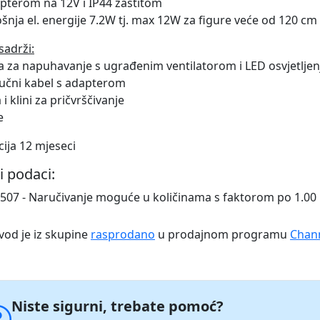
apterom na 12V i IP44 zaštitom
ošnja el. energije 7.2W tj. max 12W za figure veće od 120 cm
sadrži:
ra za napuhavanje s ugrađenim ventilatorom i LED osvjetlje
ljučni kabel s adapterom
 i klini za pričvrščivanje
e
ija 12 mjeseci
i podaci:
507 - Naručivanje moguće u količinama s faktorom po 1.0
vod je iz skupine
rasprodano
u prodajnom programu
Chan
Niste sigurni, trebate pomoć?