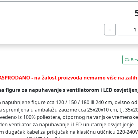
−
Bes
ASPRODANO - na žalost proizvoda nemamo više na zalih
na figura za napuhavanje s ventilatorom i LED osvjetlje
na napuhnjene figure cca 120 / 150 / 180 ili 240 cm, ovisno 
ra spremljena u ambalažu zauzme cca 25x20x10 cm, tj. 35x
zvedeno iz 100% poliestera, otpornog na vanjske vremenske
đen ventilator za napuhavanje i LED unutarnje osvjetljenje
2m dugačak kabel za prikjučak na klasičnu utičnicu 220-240V