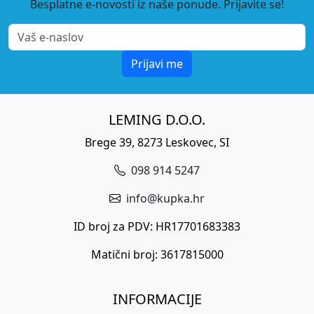
Besplatne e-novosti iz naše ponude. Prijavite se!
Prijavi me
LEMING D.O.O.
Brege 39, 8273 Leskovec, SI
098 914 5247
info@kupka.hr
ID broj za PDV: HR17701683383
Matični broj: 3617815000
INFORMACIJE