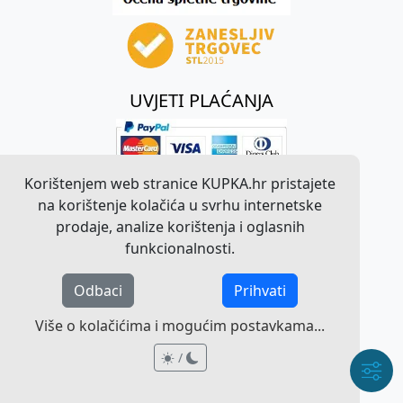
UVJETI PLAĆANJA
Korištenjem web stranice KUPKA.hr pristajete
na korištenje kolačića u svrhu internetske
prodaje, analize korištenja i oglasnih
funkcionalnosti.
Odbaci
Prihvati
©
2026
KUPKA.hr. Sva prava pridržana.
Više o kolačićima i mogućim postavkama...
Pravna obavijest o radu web stranice
/
/