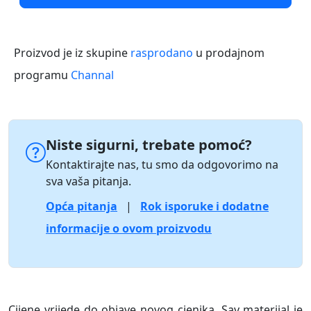
Proizvod je iz skupine
rasprodano
u prodajnom
programu
Channal
Niste sigurni, trebate pomoć?
Kontaktirajte nas, tu smo da odgovorimo na
sva vaša pitanja.
Opća pitanja
|
Rok isporuke i dodatne
informacije o ovom proizvodu
Cijene vrijede do objave novog cjenika. Sav materijal je