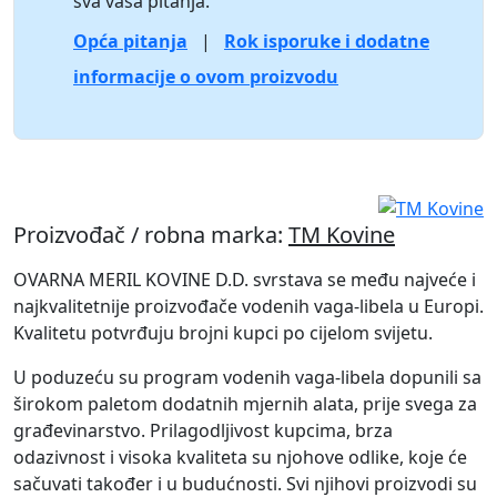
sva vaša pitanja.
Opća pitanja
|
Rok isporuke i dodatne
informacije o ovom proizvodu
Proizvođač / robna marka:
TM Kovine
OVARNA MERIL KOVINE D.D. svrstava se među najveće i
najkvalitetnije proizvođače vodenih vaga-libela u Europi.
Kvalitetu potvrđuju brojni kupci po cijelom svijetu.
U poduzeću su program vodenih vaga-libela dopunili sa
širokom paletom dodatnih mjernih alata, prije svega za
građevinarstvo. Prilagodljivost kupcima, brza
odazivnost i visoka kvaliteta su njohove odlike, koje će
sačuvati također i u budućnosti. Svi njihovi proizvodi su