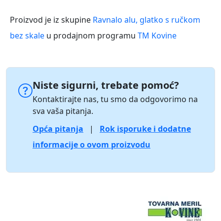
Proizvod je iz skupine
Ravnalo alu, glatko s ručkom
bez skale
u prodajnom programu
TM Kovine
Niste sigurni, trebate pomoć?
Kontaktirajte nas, tu smo da odgovorimo na
sva vaša pitanja.
Opća pitanja
|
Rok isporuke i dodatne
informacije o ovom proizvodu