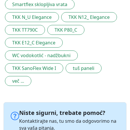
Smartflex sklopljiva vrata
TKK N_U Elegance
TKK N12_ Elegance
TKK TT790C
TKK P80_C
TKK E12_C Elegance
WC vodokotlić - nadžbukni
TKK SanoFlex Wide I
tuš paneli
več ...
Niste sigurni, trebate pomoć?
Kontaktirajte nas, tu smo da odgovorimo na
sva vaša pitanja.