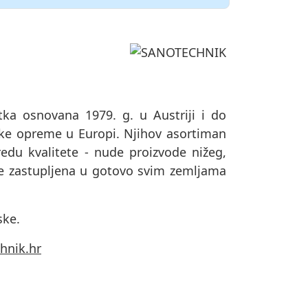
a osnovana 1979. g. u Austriji i do
ske opreme u Europi. Njihov asortiman
redu kvalitete - nude proizvode nižeg,
je zastupljena u gotovo svim zemljama
ske.
hnik.hr