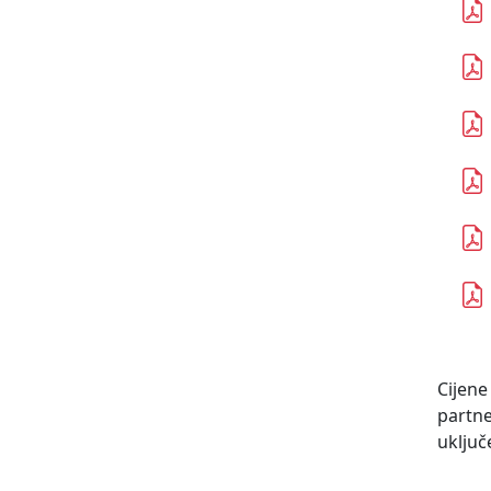
Cijene
partn
uključ