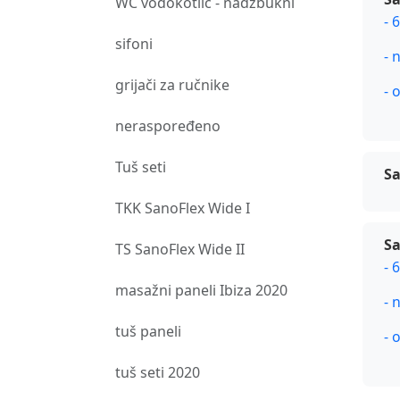
WC vodokotlić - nadžbukni
- 
sifoni
- 
grijači za ručnike
- 
neraspoređeno
Tuš seti
Sa
TKK SanoFlex Wide I
Sa
TS SanoFlex Wide II
- 
masažni paneli Ibiza 2020
- 
tuš paneli
- 
tuš seti 2020