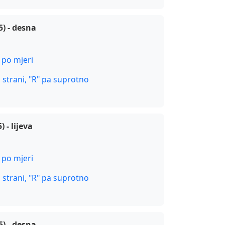
) - desna
 po mjeri
j strani, "R" pa suprotno
 - lijeva
 po mjeri
j strani, "R" pa suprotno
) - desna