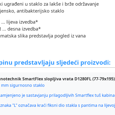
aki ugrađeni u staklo za lakše i brže održavanje
ijensko, antibakterijsko staklo
L ... lijeva izvedba*
R ... desna izvedba*
matska slika predstavlja pogled iz vana
inu predstavljaju sljedeći proizvodi:
notechnik SmartFlex slopljiva vrata D1280FL (77-79x195) -
6 mm sigurnosno staklo
namjenjeno je sastavjanju prilagodljivih Smartflex tuš kabina
oznaka "L" označava kraći fiksni dio stakla s pantima na lijevo