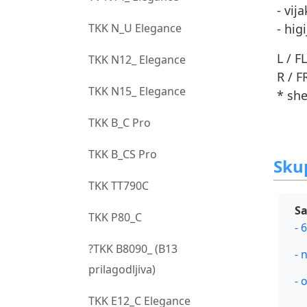
- vij
TKK N_U Elegance
- hig
L / F
TKK N12_ Elegance
R / F
TKK N15_ Elegance
* she
TKK B_C Pro
TKK B_CS Pro
Skup
TKK TT790C
Sa
TKK P80_C
- 
?TKK B8090_ (B13
- 
prilagodljiva)
- 
TKK E12_C Elegance