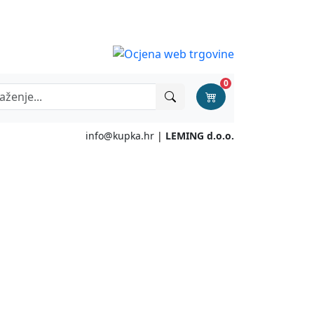
0
info@kupka.hr
|
LEMING d.o.o.