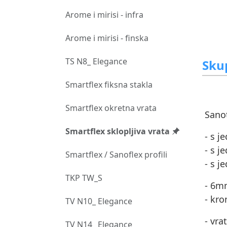
Arome i mirisi - infra
Arome i mirisi - finska
TS N8_ Elegance
Sku
Smartflex fiksna stakla
Smartflex okretna vrata
Sanot
Smartflex sklopljiva vrata
- s j
- s 
Smartflex / Sanoflex profili
- s 
TKP TW_S
- 6m
- kro
TV N10_ Elegance
- vr
TV N14_ Elegance