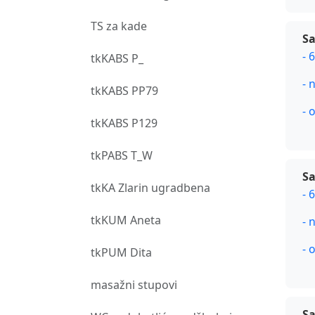
TS za kade
Sa
- 
tkKABS P_
- 
tkKABS PP79
- 
tkKABS P129
tkPABS T_W
Sa
tkKA Zlarin ugradbena
- 
tkKUM Aneta
- 
- 
tkPUM Dita
masažni stupovi
Sa