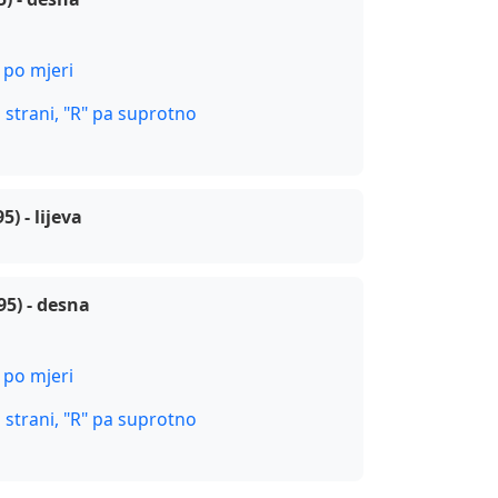
 po mjeri
j strani, "R" pa suprotno
) - lijeva
5) - desna
 po mjeri
j strani, "R" pa suprotno