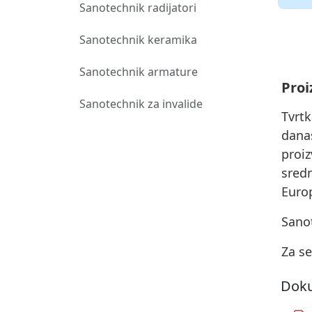
Sanotechnik radijatori
Sanotechnik keramika
Sanotechnik armature
Proi
Sanotechnik za invalide
Tvrt
dana
proiz
sred
Europ
Sanot
Za se
Doku