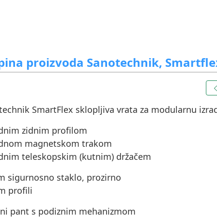
pina proizvoda Sanotechnik, Smartflex
echnik SmartFlex sklopljiva vrata za modularnu izra
ednim zidnim profilom
jednom magnetskom trakom
jednim teleskopskim (kutnim) držačem
m sigurnosno staklo, prozirno
m profili
atni pant s podiznim mehanizmom