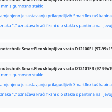
6 mm sigurnosno staklo
namjenjeno je sastavjanju prilagodljivih Smartflex tuš kabina
oznaka "L" označava kraći fiksni dio stakla s pantima na lijevo
notechnik SmartFlex sklopljiva vrata D12100FL (97-99x195
notechnik SmartFlex sklopljiva vrata D12101FR (97-99x19
6 mm sigurnosno staklo
namjenjeno je sastavjanju prilagodljivih Smartflex tuš kabina
oznaka "L" označava kraći fiksni dio stakla s pantima na lijevo