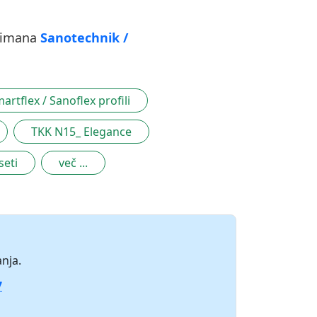
rtimana
Sanotechnik /
artflex / Sanoflex profili
TKK N15_ Elegance
seti
več ...
nja.
7