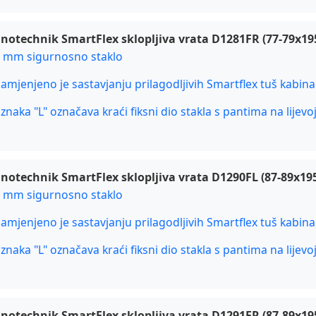
notechnik SmartFlex sklopljiva vrata D1281FR (77-79x195
6 mm sigurnosno staklo
namjenjeno je sastavjanju prilagodljivih Smartflex tuš kabina
oznaka "L" označava kraći fiksni dio stakla s pantima na lijevo
notechnik SmartFlex sklopljiva vrata D1290FL (87-89x195)
6 mm sigurnosno staklo
namjenjeno je sastavjanju prilagodljivih Smartflex tuš kabina
oznaka "L" označava kraći fiksni dio stakla s pantima na lijevo
notechnik SmartFlex sklopljiva vrata D1291FR (87-89x195