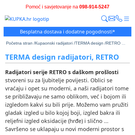
Pomoć i savjetovanje na
098-914-5247
Besplatna dostava i dodatne pogodnosti*
Početna stran /
Kupaonski radijatori /
TERMA design /
RETRO ...
TERMA design radijatori, RETRO
Radijatori serije RETRO s daškom prošlosti
stvoreni su za ljubitelje povijesti. Oblici se
vraćaju i opet su moderni, a naši radijatori tome
se približavaju ne samo oblikom, već i bojom ili
izgledom kakvi su bili prije. Možemo vam pružiti
gladak izgled u bilo kojoj boji, izgled bakra ili
reljefni izgled oksidacije (hrđe) i slično ...
Savršeno se uklapaju u novi moderni prostor s