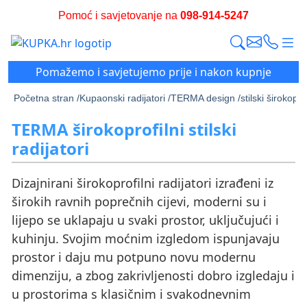
Pomoć i savjetovanje na
098-914-5247
Pomažemo i savjetujemo prije i nakon kupnje
Početna stran /
Kupaonski radijatori /
TERMA design /
stilski širokoprof
TERMA širokoprofilni stilski
radijatori
Dizajnirani širokoprofilni radijatori izrađeni iz
širokih ravnih poprečnih cijevi, moderni su i
lijepo se uklapaju u svaki prostor, uključujući i
kuhinju. Svojim moćnim izgledom ispunjavaju
prostor i daju mu potpuno novu modernu
dimenziju, a zbog zakrivljenosti dobro izgledaju i
u prostorima s klasičnim i svakodnevnim