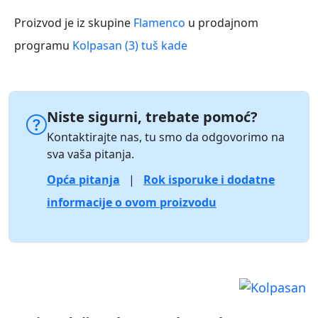
Proizvod je iz skupine
Flamenco
u prodajnom
programu
Kolpasan (3) tuš kade
Niste sigurni, trebate pomoć?
Kontaktirajte nas, tu smo da odgovorimo na
sva vaša pitanja.
Opća pitanja
|
Rok isporuke i dodatne
informacije o ovom proizvodu