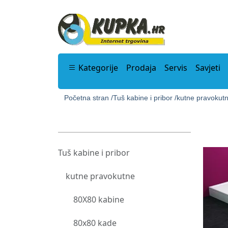
Kategorije
Prodaja
Servis
Savjeti
Početna stran /
Tuš kabine i pribor /
kutne pravokutn
Tuš kabine i pribor
kutne pravokutne
80X80 kabine
80x80 kade