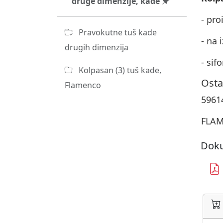
druge dimenzije, kade
- pro
Pravokutne tuš kade
- na 
drugih dimenzija
- sif
Kolpasan (3) tuš kade,
Osta
Flamenco
5961
FLAM
Doku