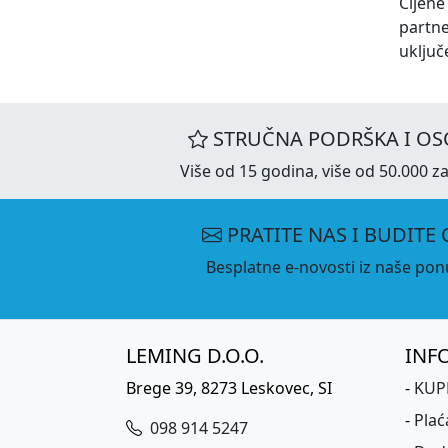
Cijene
partn
uključ
STRUČNA PODRŠKA I OS
Više od 15 godina, više od 50.000 za
PRATITE NAS I BUDITE 
Besplatne e-novosti iz naše ponu
LEMING D.O.O.
INF
Brege 39, 8273 Leskovec, SI
-
KUPK
-
Plać
098 914 5247