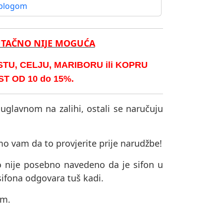
oblogom
UTAČNO NIJE MOGUĆA
U, CELJU, MARIBORU ili KOPRU
 OD 10 do 15%.
 uglavnom na zalihi, ostali se naručuju
mo vam da to provjerite prije narudžbe!
o nije posebno navedeno da je sifon u
sifona odgovara tuš kadi.
om.