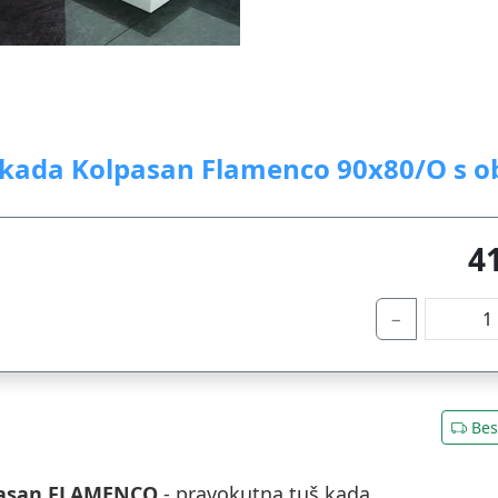
 kada Kolpasan Flamenco 90x80/O s 
4
−
Bes
asan FLAMENCO
- pravokutna tuš kada