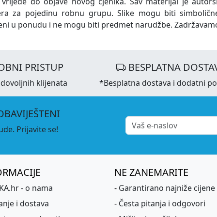
 vrijede do objave novog cjenika. Sav materijal je autors
era za pojedinu robnu grupu. Slike mogu biti simboličn
eni u ponudu i ne mogu biti predmet narudžbe. Zadržavam
OBNI PRISTUP
BESPLATNA DOSTA
dovoljnih klijenata
*Besplatna dostava i dodatni p
OBAVIJEŠTENI
de. Prijavite se!
ORMACIJE
NE ZANEMARITE
A.hr - o nama
-
Garantirano najniže cijene
anje i dostava
-
Česta pitanja i odgovori