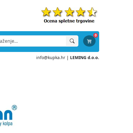
0
info@kupka.hr
|
LEMING d.o.o.