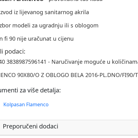
izvod iz lijevanog sanitarnog akrila
izbor modeli za ugradnju ili s oblogom
on fi 90 nije uračunat u cijenu
li podaci:
40 3838987596141 - Naručivanje moguće u količinam
ENCO 90X80/O Z OBLOGO BELA 2016-PL.DNO/FI90/
menti za više detalja:
Kolpasan Flamenco
Preporučeni dodaci