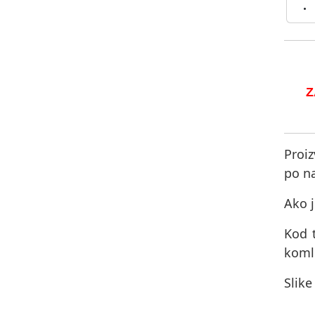
Z
Proiz
po na
Ako j
Kod 
komle
Slike