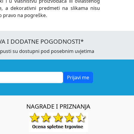
ki i u vlasništvu proizvođača ili ovlaštenog
e, a dekorativni predmeti na slikama nisu
o pravo na pogreške.
VA I DODATNE POGODNOSTI*
opusti su dostupni pod posebnim uvjetima
Prijavi me
NAGRADE I PRIZNANJA