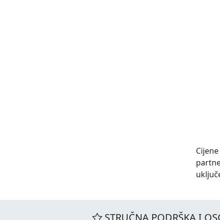
Cijene
partn
uključ
STRUČNA PODRŠKA I OS