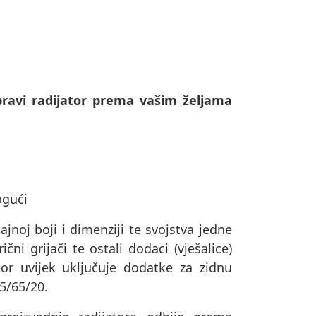
ravi radijator prema vašim željama
ogući
ajnoj boji i dimenziji te svojstva jedne
čni grijači te ostali dodaci (vješalice)
or uvijek uključuje dodatke za zidnu
75/65/20.