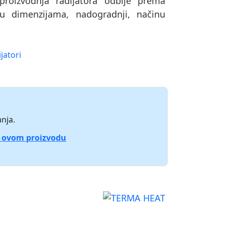
oizvodnja radijatora odbije prema
u dimenzijama, nadogradnji, načinu
jatori
nja.
o ovom proizvodu