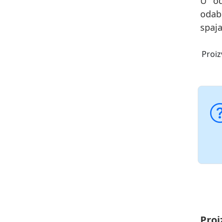
U od
odab
spaja
Proiz
Proi