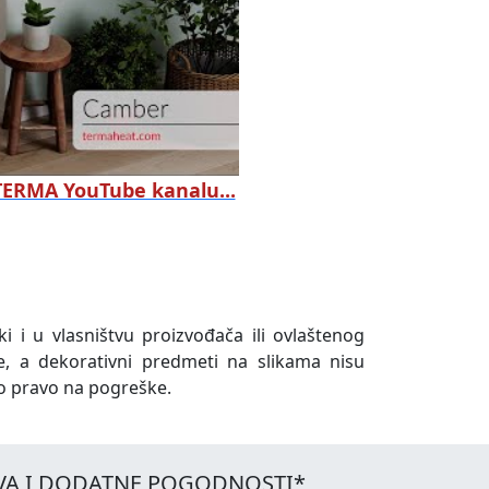
 TERMA YouTube kanalu...
ki i u vlasništvu proizvođača ili ovlaštenog
e, a dekorativni predmeti na slikama nisu
o pravo na pogreške.
VA I DODATNE POGODNOSTI*