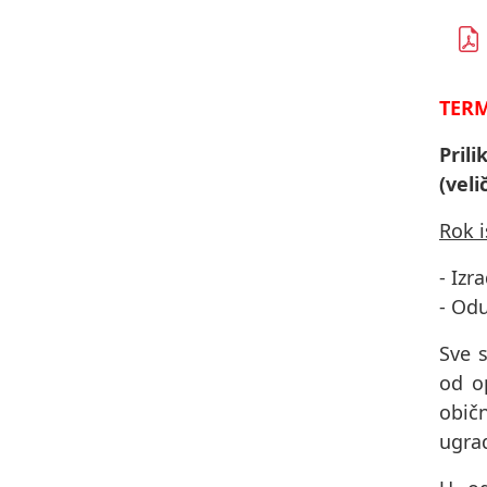
TERM
Pril
(veli
Rok 
- Izr
- Od
Sve s
od op
obič
ugrad