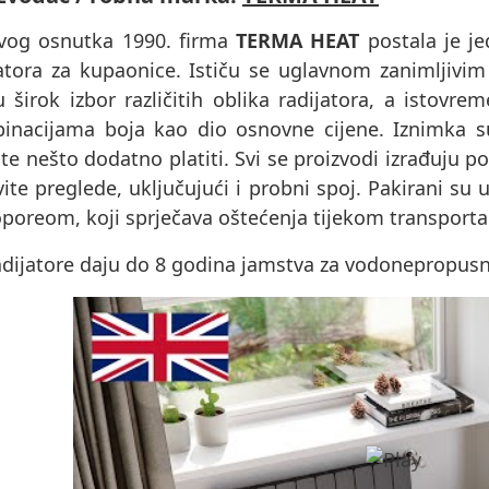
vog osnutka 1990. firma
TERMA HEAT
postala je je
jatora za kupaonice. Ističu se uglavnom zanimljivim
u širok izbor različitih oblika radijatora, a istov
inacijama boja kao dio osnovne cijene. Iznimka 
e nešto dodatno platiti. Svi se proizvodi izrađuju p
ite preglede, uključujući i probni spoj. Pakirani s
oporeom, koji sprječava oštećenja tijekom transporta
dijatore daju do 8 godina jamstva za vodonepropusnos