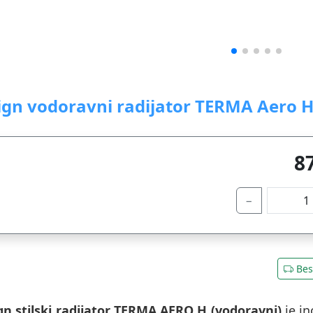
ign vodoravni radijator TERMA Aero H
8
−
Bes
gn stilski radijator TERMA AERO H (vodoravni)
je in