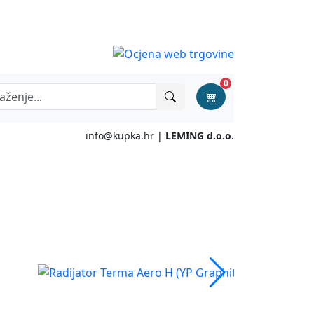
0
info@kupka.hr
|
LEMING d.o.o.