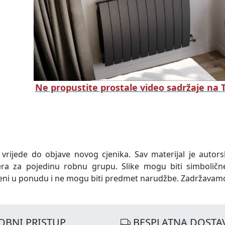
Ne propustite prostale video sadržaje na
 vrijede do objave novog cjenika. Sav materijal je autors
era za pojedinu robnu grupu. Slike mogu biti simboličn
eni u ponudu i ne mogu biti predmet narudžbe. Zadržavam
OBNI PRISTUP
BESPLATNA DOSTA