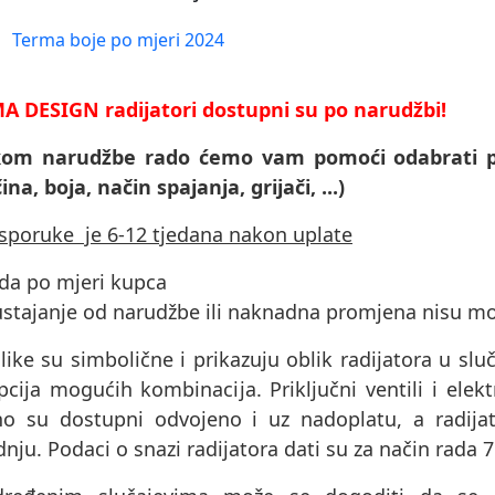
Terma boje po mjeri 2024
A DESIGN radijatori dostupni su po narudžbi!
ikom narudžbe rado ćemo vam pomoći odabrati p
čina, boja, način spajanja, grijači, ...)
isporuke je 6-12 tjedana nakon uplate
ada po mjeri kupca
ustajanje od narudžbe ili naknadna promjena nisu m
like su simbolične i prikazuju oblik radijatora u sluč
cija mogućih kombinacija. Priključni ventili i elektri
no su dostupni odvojeno i uz nadoplatu, a radijat
nju. Podaci o snazi ​​radijatora dati su za način rada 