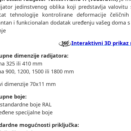
ijator jedinstvenog oblika koji predstavlja valovitu 
ltat tehnologije kontrolirane deformacije čelični
antan i funkcionalan dodatak uređenju vašeg doma s
nje
Interaktivni 3D prikaz 
upne dimenzije radijatora:
ina 325 ili 410 mm
ina 900, 1200, 1500 ili 1800 mm
evi dimenzije 70x11 mm
upne boje:
 standardne boje RAL
eđene specijalne boje
dardne mogućnosti priključka: