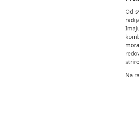
Od s
radi
Imaj
komb
morat
redov
strir
Na ra