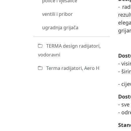
police i vješalice
- rad
ventili i pribor
rezu
eleg
ugradnja grijača
grija
TERMA design radijatori,
vodoravni
Dost
- vis
Terma radijatori, Aero H
- šir
- cij
Dost
- sve
- odr
Stan