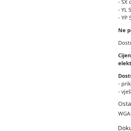
- SX 
- YL 
- YP
Ne p
Dost
Cije
elek
Dost
- pri
- vje
Osta
WGAR
Doku