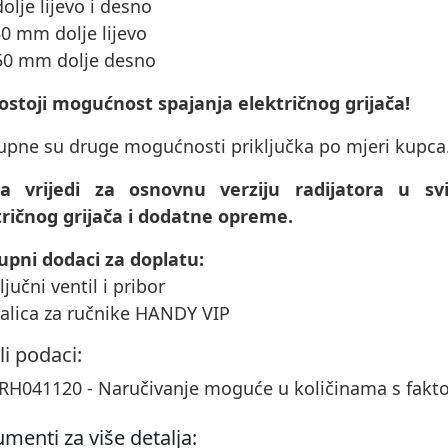
dolje lijevo i desno
50 mm dolje lijevo
 50 mm dolje desno
ostoji mogućnost spajanja električnog grijača
!
upne su druge mogućnosti priključka po mjeri kupca
na vrijedi za osnovnu verziju radijatora u 
tričnog grijača i dodatne opreme.
upni dodaci za doplatu:
ključni ventil i pribor
šalica za ručnike HANDY VIP
li podaci:
H041120 - Naručivanje moguće u količinama s fakt
menti za više detalja: