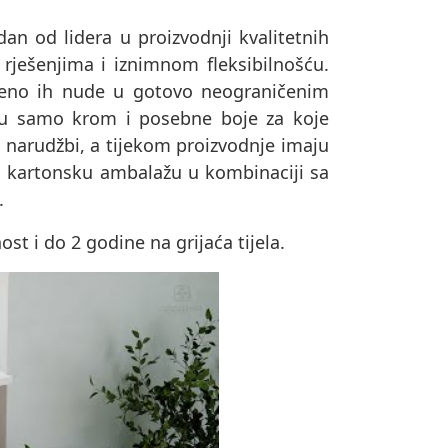
dan od lidera u proizvodnji kvalitetnih
 rješenjima i iznimnom fleksibilnošću.
remeno ih nude u gotovo neograničenim
su samo krom i posebne boje za koje
o narudžbi, a tijekom proizvodnje imaju
u u kartonsku ambalažu u kombinaciji sa
.
t i do 2 godine na grijaća tijela.