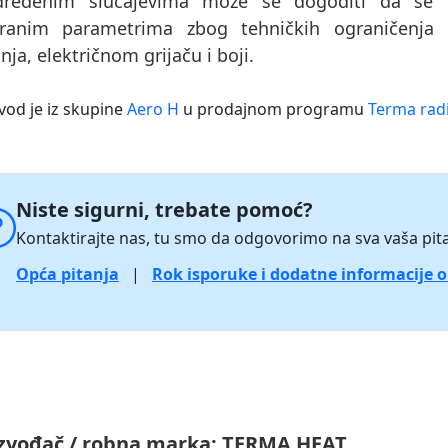
ređenim slučajevima može se dogoditi da se pr
ranim parametrima zbog tehničkih ograničenja 
nja, električnom grijaču i boji.
vod je iz skupine
Aero H
u prodajnom programu
Terma radi
Niste sigurni, trebate pomoć?
Kontaktirajte nas, tu smo da odgovorimo na sva vaša pita
Opća pitanja
|
Rok isporuke i dodatne informacije 
zvođač / robna marka:
TERMA HEAT